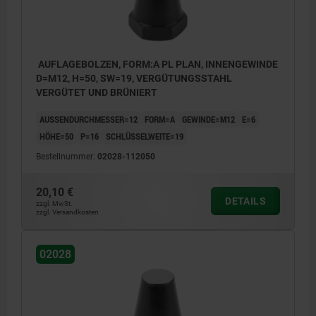
AUFLAGEBOLZEN, FORM:A PL PLAN, INNENGEWINDE
D=M12, H=50, SW=19, VERGÜTUNGSSTAHL
VERGÜTET UND BRÜNIERT
AUSSENDURCHMESSER=12
FORM=A
GEWINDE=M12
E=6
HÖHE=50
P=16
SCHLÜSSELWEITE=19
Bestellnummer:
02028-112050
20,10 €
DETAILS
zzgl. MwSt.
zzgl. Versandkosten
02028