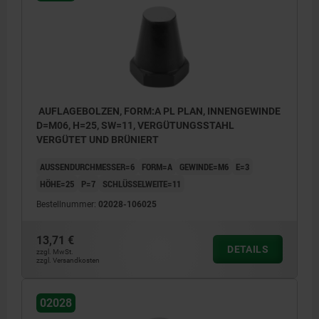
Form C: Riffelfläche
AUFLAGEBOLZEN, FORM:A PL PLAN, INNENGEWINDE
D=M06, H=25, SW=11, VERGÜTUNGSSTAHL
VERGÜTET UND BRÜNIERT
AUSSENDURCHMESSER=6
FORM=A
GEWINDE=M6
E=3
HÖHE=25
P=7
SCHLÜSSELWEITE=11
Bestellnummer:
02028-106025
13,71 €
DETAILS
zzgl. MwSt.
zzgl. Versandkosten
02028