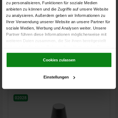
zu personalisieren, Funktionen für soziale Medien
anbieten zu können und die Zugriffe auf unsere Website
zu analysieren. Außerdem geben wir Informationen zu
Ihrer Verwendung unserer Website an unsere Partner für
AUFLAGEBOLZEN, FORM:A PL PLAN, INNENGEWINDE
soziale Medien, Werbung und Analysen weiter. Unsere
D=M12, H=25, SW=19, VERGÜTUNGSSTAHL
Partner führen diese Informationen möglicherweise mit
VERGÜTET UND BRÜNIERT
weiteren Daten zusammen, die Sie ihnen bereitgestellt
haben oder die sie im Rahmen Ihrer Nutzung der Dienste
AUSSENDURCHMESSER=12
FORM=A
GEWINDE=M12
E=6
gesammelt haben.
Cookie Richtlinien
HÖHE=25
P=11
SCHLÜSSELWEITE=19
Impressum
|
Datenschutz
|
AGB
Cookies zulassen
Bestellnummer:
02028-112025
18,43 €
Einstellungen
DETAILS
zzgl. MwSt.
zzgl. Versandkosten
02028