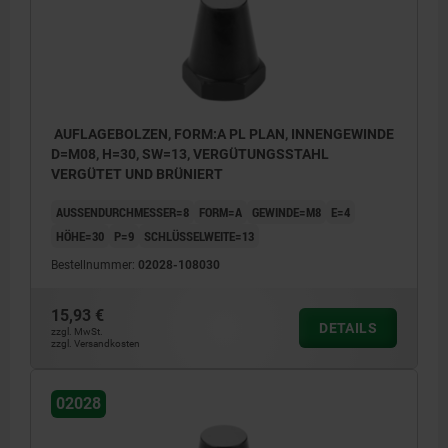
AUFLAGEBOLZEN, FORM:A PL PLAN, INNENGEWINDE
D=M08, H=30, SW=13, VERGÜTUNGSSTAHL
VERGÜTET UND BRÜNIERT
AUSSENDURCHMESSER=8
FORM=A
GEWINDE=M8
E=4
HÖHE=30
P=9
SCHLÜSSELWEITE=13
Bestellnummer:
02028-108030
15,93 €
DETAILS
zzgl. MwSt.
zzgl. Versandkosten
02028