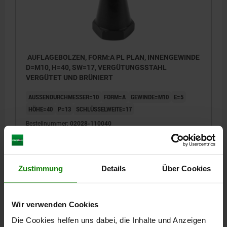
AUFLAGEBOLZEN, FORM:A PL PLAN, INNENGEWINDE
D=M10, H=40, SW=17, VERGÜTUNGSSTAHL
VERGÜTET UND BRÜNIERT
AUSSENDURCHMESSER=10
FORM=A
GEWINDE=M10
E=5
HÖHE=40
P=13
SCHLÜSSELWEITE=17
Bestellnummer:
02028-110040
18,12 €
DETAILS
zzgl. MwSt.
zzgl. Versandkosten
Zustimmung
Details
Über Cookies
02028
Wir verwenden Cookies
Die Cookies helfen uns dabei, die Inhalte und Anzeigen