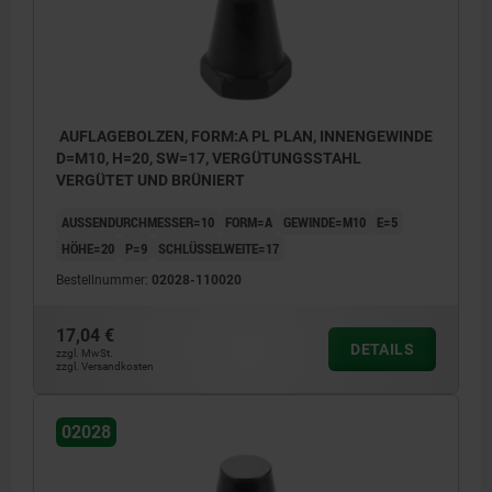
AUFLAGEBOLZEN, FORM:A PL PLAN, INNENGEWINDE
D=M10, H=20, SW=17, VERGÜTUNGSSTAHL
VERGÜTET UND BRÜNIERT
AUSSENDURCHMESSER=10
FORM=A
GEWINDE=M10
E=5
HÖHE=20
P=9
SCHLÜSSELWEITE=17
Bestellnummer:
02028-110020
17,04 €
DETAILS
zzgl. MwSt.
zzgl. Versandkosten
02028