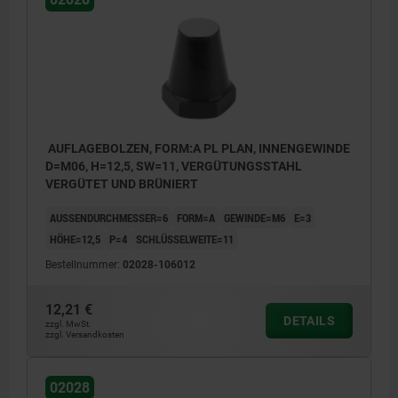
AUFLAGEBOLZEN, FORM:A PL PLAN, INNENGEWINDE
D=M06, H=12,5, SW=11, VERGÜTUNGSSTAHL
VERGÜTET UND BRÜNIERT
AUSSENDURCHMESSER=6
FORM=A
GEWINDE=M6
E=3
HÖHE=12,5
P=4
SCHLÜSSELWEITE=11
Bestellnummer:
02028-106012
12,21 €
DETAILS
zzgl. MwSt.
zzgl. Versandkosten
Form A: Planfläche
Form B: Kugelfläche
02028