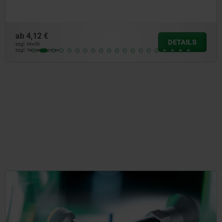
2 €
ab
6,
DETAILS
.
zzgl. Mw
andkosten
zzgl. Ve