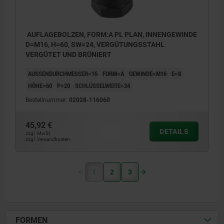
AUFLAGEBOLZEN, FORM:A PL PLAN, INNENGEWINDE
D=M16, H=60, SW=24, VERGÜTUNGSSTAHL
VERGÜTET UND BRÜNIERT
AUSSENDURCHMESSER=16
FORM=A
GEWINDE=M16
E=8
HÖHE=60
P=20
SCHLÜSSELWEITE=24
Bestellnummer:
02028-116060
45,92 €
DETAILS
zzgl. MwSt.
zzgl. Versandkosten
1
2
3
FORMEN