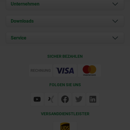
Unternehmen
Über uns
Downloads
Aktuelles
Dokumente
Service
Karriere
Kontakt
CAD
SICHER BEZAHLEN
Lieferkonditionen
Web Support
Zertifizierung
FOLGEN SIE UNS
VERSANDDIENSTLEISTER