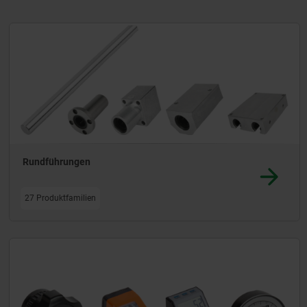
eren das Sortiment, sodass mehrspurige und
Rundführungen
27 Produktfamilien