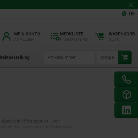
DE
MEIN KONTO
MERKLISTE
WARENKORB
ANMELDEN
Produkte merken
0,00 €
productCode
qty
irektbestellung
geteilt in 15 Kategorien – von
uswahl an Linearkugel- und Gleitlagern,
und reibungsarm geführter Bewegungen im