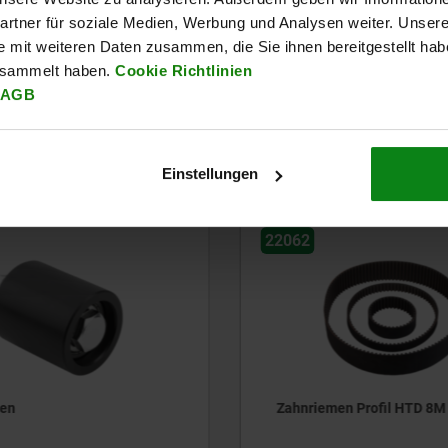
Führungssäulen und Führungsbolzen
rtner für soziale Medien, Werbung und Analysen weiter. Unsere
e mit weiteren Daten zusammen, die Sie ihnen bereitgestellt ha
6 Produktfamilien
esammelt haben.
Cookie Richtlinien
AGB
Andere Kunden kauften auch
Einstellungen
22062
en Profil HTD 8M
Zahnriemen Profil HTD 5M