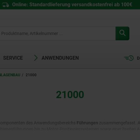
Online: Standardlieferung versandkostenfrei ab 100€
SERVICE
ANWENDUNGEN
D
ANLAGENBAU
21000
21000
nd Komponenten des Anwendungsbereichs
Führungen
zusammengefasst. Auf
schienenführungen bis zu Motor-Positioniersystemen sowie einer breiten A
s Sortiment umfassende Optionen zur Einrichtung exakt, wartungsfrei 