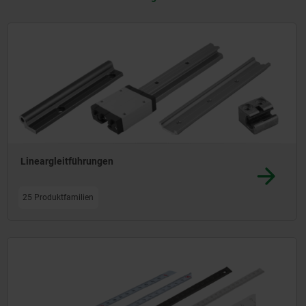
Anlagen- und Maschinenbau. Linearrollenführun
mittlere bis hohe Lasten tragende Führungssyste
Lineargleitführungen
25 Produktfamilien