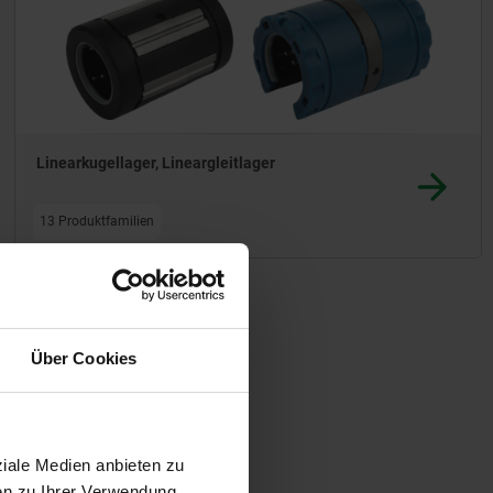
Linearkugellager, Lineargleitlager
13 Produktfamilien
Über Cookies
ziale Medien anbieten zu
en zu Ihrer Verwendung