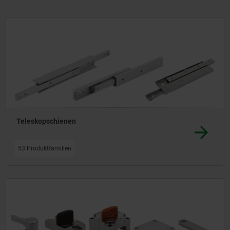
gen, Doppelrohr-Lineareinheiten und Profilschienenführungen kompletti
me in beliebiger Einbaulage realisierbar sind.
Mehr erfahren
Teleskopschienen
53 Produktfamilien