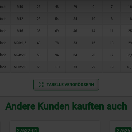
inde
M10
26
48
29
9
7
16
inde
M12
28
54
34
10
8
18
inde
M16
36
69
46
14
11
25
inde
M20x1,5
43
78
53
16
13
29
inde
M24x2,0
53
94
64
20
17
35,
inde
M30x2,0
65
110
73
22
19
40,
TABELLE VERGRÖSSERN
Andere Kunden kauften auch
27626