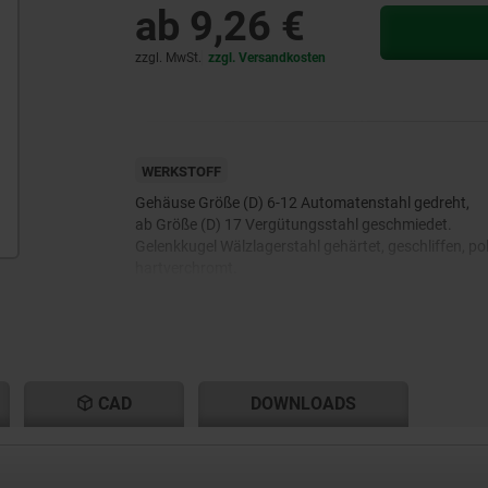
ab
9,26 €
zzgl. MwSt.
zzgl. Versandkosten
WERKSTOFF
Gehäuse Größe (D) 6-12 Automatenstahl gedreht,
ab Größe (D) 17 Vergütungsstahl geschmiedet.
Gelenkkugel Wälzlagerstahl gehärtet, geschliffen, pol
hartverchromt.
Lagerschale Wälzlagerstahl mit eingeklebtem PTFE
CAD
DOWNLOADS