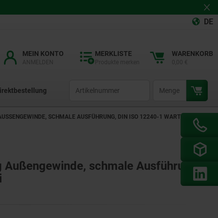
DE
MEIN KONTO
MERKLISTE
WARENKORB
ANMELDEN
Produkte merken
0,00 €
productCode
qty
irektbestellung
USSENGEWINDE, SCHMALE AUSFÜHRUNG, DIN ISO 12240-1 WARTUNGSFREI
ng Außengewinde, schmale Ausführung,
i