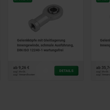
fe mit Gleitlagerung
Gelenkköpfe mit Kugellag
inde, schmale Ausführung,
Innengewinde, DIN ISO 12
2240-1 wartungsfrei
ab
35,74 €
DETAILS
zzgl. MwSt.
ten
zzgl. Versandkosten