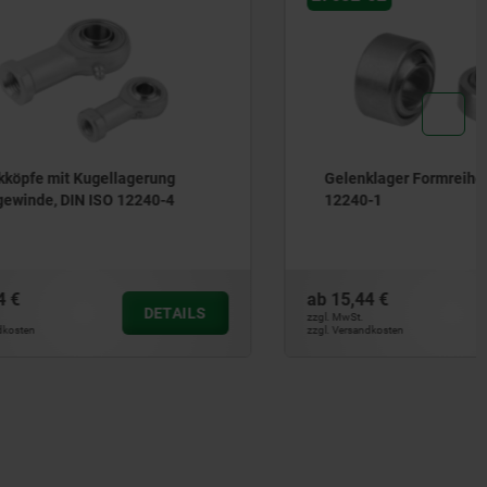
erung
Gelenklager Formreihe K / E DIN ISO
240-4
12240-1
ab
15,44 €
DETAILS
DETAILS
zzgl. MwSt.
zzgl. Versandkosten