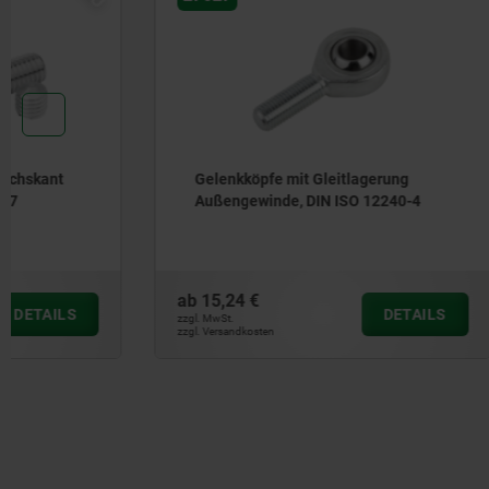
Gelenkköpfe mit Gleitlagerung
Gelenkköp
Außengewinde, DIN ISO 12240-4
Innengew
DIN ISO 1
ab
15,24 €
ab
9,26 €
DETAILS
zzgl. MwSt.
zzgl. MwSt.
zzgl. Versandkosten
zzgl. Versandkos