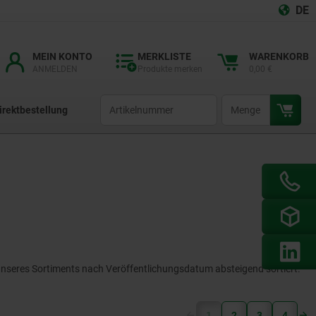
DE
MEIN KONTO
MERKLISTE
WARENKORB
ANMELDEN
Produkte merken
0,00 €
productCode
qty
irektbestellung
n unseres Sortiments nach Veröffentlichungsdatum absteigend sortiert.
(current)
1
2
3
4