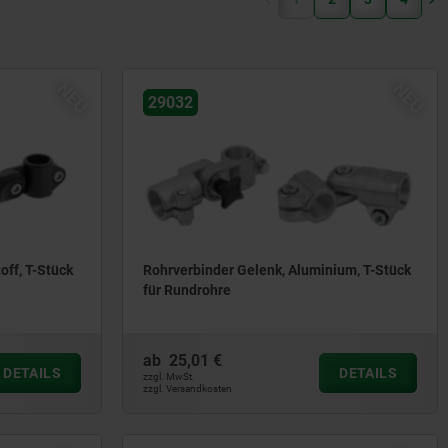
NEU
NEU
29032
off, T-Stück
Rohrverbinder Gelenk, Aluminium, T-Stück
für Rundrohre
ab
25,01 €
DETAILS
DETAILS
zzgl. MwSt.
zzgl. Versandkosten