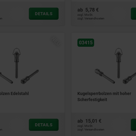
ab
5,78 €
DETAILS
zzgl. MwSt.
en
zzgl. Versandkosten
NEU
03415
olzen Edelstahl
Kugelsperrbolzen mit hoher
Scherfestigkeit
ab
15,01 €
DETAILS
zzgl. MwSt.
en
zzgl. Versandkosten