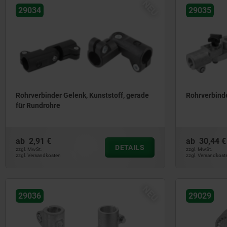
NEU
29034
29035
Rohrverbinder Gelenk, Kunststoff, gerade
Rohrverbind
für Rundrohre
ab
2,91 €
ab
30,44 €
DETAILS
zzgl. MwSt.
zzgl. MwSt.
zzgl. Versandkosten
zzgl. Versandkost
NEU
29036
29029