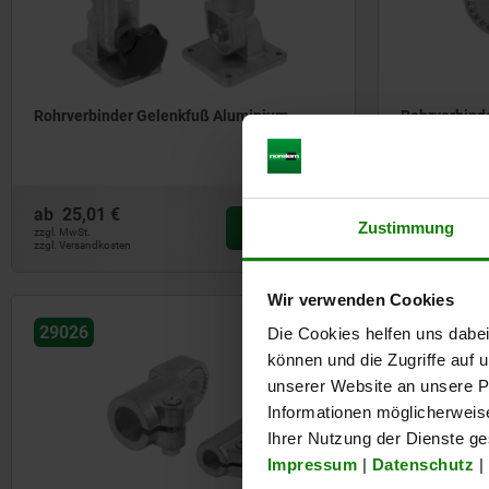
Rohrverbinder Gelenkfuß Aluminium
Rohrverbind
Innenverza
ab
25,01 €
ab
13,83 €
Zustimmung
DETAILS
zzgl. MwSt.
zzgl. MwSt.
zzgl. Versandkosten
zzgl. Versandkost
Wir verwenden Cookies
NEU
29026
29024
Die Cookies helfen uns dabei
können und die Zugriffe auf
unserer Website an unsere Pa
Informationen möglicherweis
Ihrer Nutzung der Dienste g
Impressum
|
Datenschutz
|