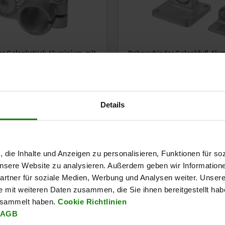
er Gelenkstück Aluminium, mit
Rohrverbinder Gelenkfuß Alum
hnung
Innenverzahnung
ab
13,08 €
Details
DETAILS
zzgl. MwSt.
en
zzgl. Versandkosten
NEU
02090
, die Inhalte und Anzeigen zu personalisieren, Funktionen für so
 unsere Website zu analysieren. Außerdem geben wir Information
rtner für soziale Medien, Werbung und Analysen weiter. Unsere
e mit weiteren Daten zusammen, die Sie ihnen bereitgestellt ha
esammelt haben.
Cookie Richtlinien
AGB