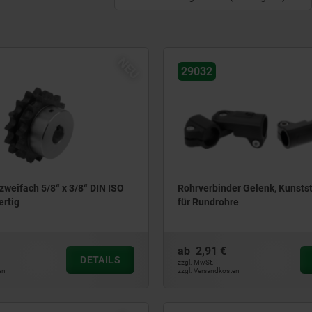
NEU
29032
zweifach 5/8“ x 3/8“ DIN ISO
Rohrverbinder Gelenk, Kunstst
ertig
für Rundrohre
ab
2,91 €
DETAILS
zzgl. MwSt.
en
zzgl. Versandkosten