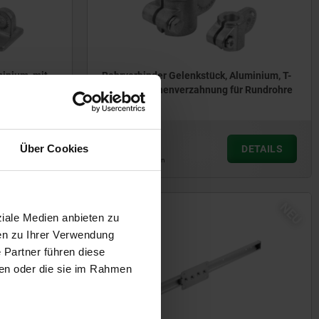
inium, mit
Rohrverbinder Gelenkstück, Aluminium, T-
Stück, mit Innenverzahnung für Rundrohre
ab
13,08 €
Über Cookies
DETAILS
DETAILS
zzgl. MwSt.
zzgl. Versandkosten
NEU
NEU
21322-10
ziale Medien anbieten zu
en zu Ihrer Verwendung
 Partner führen diese
ben oder die sie im Rahmen