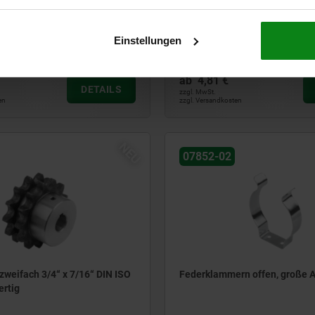
er Gelenkstück, Aluminium,
Füße Stahl, Edelstahl oder P
Innenverzahnung für
Einstellungen
ab
4,81 €
DETAILS
zzgl. MwSt.
en
zzgl. Versandkosten
NEU
07852-02
zweifach 3/4“ x 7/16“ DIN ISO
Federklammern offen, große 
ertig