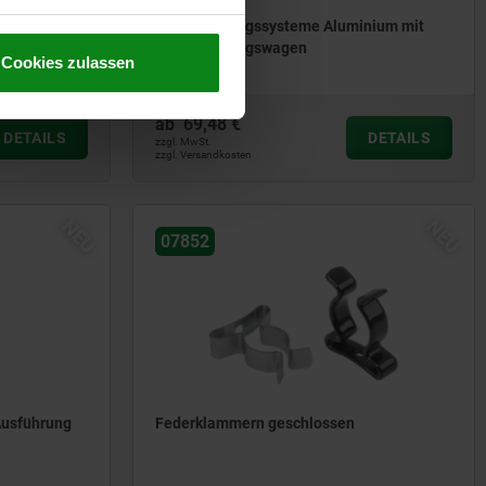
OM
Linearführungssysteme Aluminium mit
Rollenführungswagen
Cookies zulassen
ab
69,48 €
DETAILS
DETAILS
zzgl. MwSt.
zzgl. Versandkosten
NEU
NEU
07852
Ausführung
Federklammern geschlossen