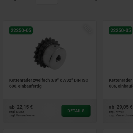
NEU
22250-05
22250-05
Kettenräder zweifach 3/8“ x 7/32“ DIN ISO
Kettenräder 
606, einbaufertig
606, einbauf
ab
22,15 €
ab
29,05 €
DETAILS
zzgl. MwSt.
zzgl. MwSt.
zzgl. Versandkosten
zzgl. Versandkost