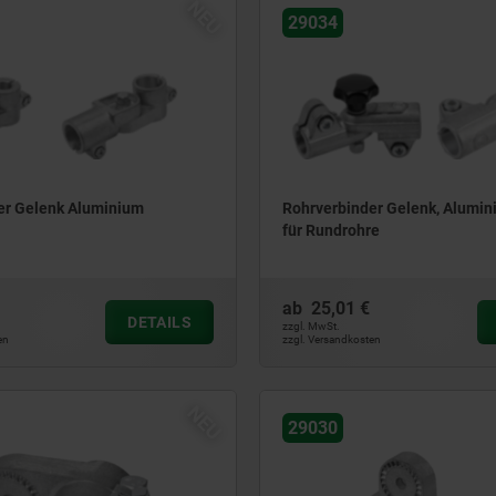
NEU
29034
er Gelenk Aluminium
Rohrverbinder Gelenk, Alumin
für Rundrohre
ab
25,01 €
DETAILS
zzgl. MwSt.
en
zzgl. Versandkosten
NEU
29030