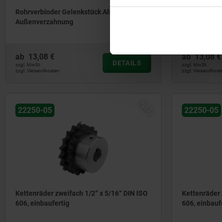
Rohrverbinder Gelenkstück Aluminium, mit
Rohrverbind
Außenverzahnung
gerade, mit 
Rundrohre
ab
13,08 €
ab
13,08 €
DETAILS
zzgl. MwSt.
zzgl. MwSt.
zzgl. Versandkosten
zzgl. Versandkost
NEU
22250-05
22250-05
Kettenräder zweifach 1/2“ x 5/16“ DIN ISO
Kettenräder 
606, einbaufertig
606, einbauf