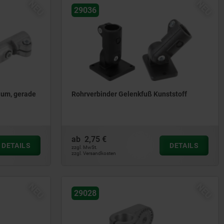
NEU
NEU
29036
ium, gerade
Rohrverbinder Gelenkfuß Kunststoff
ab
2,75 €
DETAILS
DETAILS
zzgl. MwSt.
zzgl. Versandkosten
NEU
NEU
29028