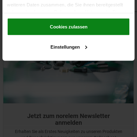
175,000
KG
weiteren Daten zusammen, die Sie ihnen bereitgestellt
haben oder die sie im Rahmen Ihrer Nutzung der Dienste
gesammelt haben.
Cookie Richtlinien
Impressum
|
Datenschutz
|
AGB
Cookies zulassen
Einstellungen
Jetzt zum norelem Newsletter
anmelden
Erhalten Sie als Erstes Neuigkeiten zu unseren Produkten