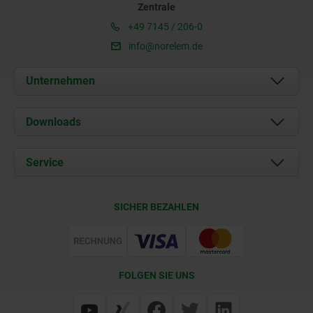
Zentrale
+49 7145 / 206-0
info@norelem.de
Unternehmen
Über uns
Downloads
Aktuelles
Dokumente
Service
Karriere
Kontakt
CAD
SICHER BEZAHLEN
Lieferkonditionen
Web Support
Zertifizierung
FOLGEN SIE UNS