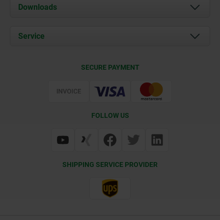
About us
Downloads
News
Documents
Service
Career
Contact
CAD
SECURE PAYMENT
Delivery Conditions
Web Support
Certification
FOLLOW US
SHIPPING SERVICE PROVIDER