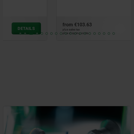
from
€103.63
DETAILS
plus sales tax
plus shipping costs