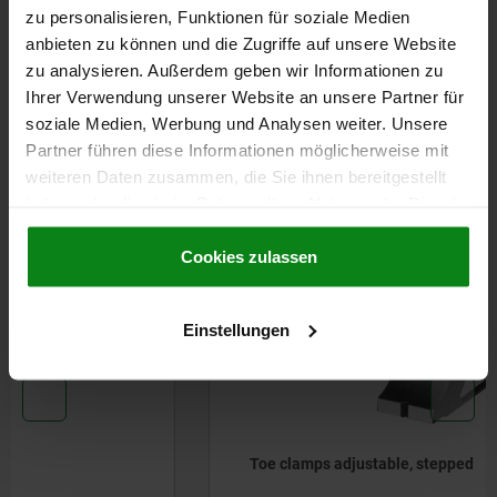
DETAILS
zu personalisieren, Funktionen für soziale Medien
anbieten zu können und die Zugriffe auf unsere Website
CAD
zu analysieren. Außerdem geben wir Informationen zu
Ihrer Verwendung unserer Website an unsere Partner für
soziale Medien, Werbung und Analysen weiter. Unsere
DOWNLOADS
Partner führen diese Informationen möglicherweise mit
Other customers also bought
weiteren Daten zusammen, die Sie ihnen bereitgestellt
haben oder die sie im Rahmen Ihrer Nutzung der Dienste
gesammelt haben.
Cookie Richtlinien
Impressum
|
Datenschutz
|
AGB
Cookies zulassen
04470-05
Einstellungen
Toe clamps adjustable, stepped