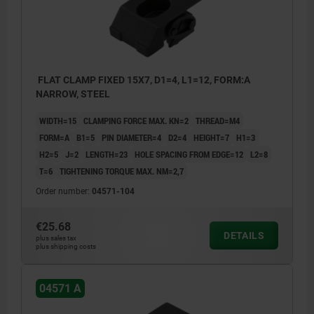
FLAT CLAMP FIXED 15X7, D1=4, L1=12, FORM:A
NARROW, STEEL
WIDTH=15
CLAMPING FORCE MAX. KN=2
THREAD=M4
FORM=A
B1=5
PIN DIAMETER=4
D2=4
HEIGHT=7
H1=3
H2=5
J=2
LENGTH=23
HOLE SPACING FROM EDGE=12
L2=8
T=6
TIGHTENING TORQUE MAX. NM=2,7
Order number:
04571-104
€25.68
DETAILS
plus sales tax
plus shipping costs
Dimension L1 refers to clamped state.
04571 A