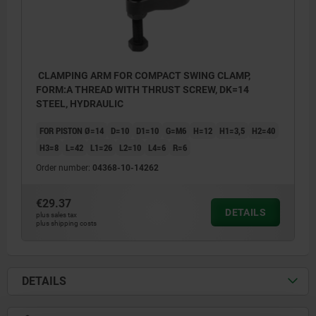
CLAMPING ARM FOR COMPACT SWING CLAMP,
FORM:A THREAD WITH THRUST SCREW, DK=14
STEEL, HYDRAULIC
FOR PISTON Ø=14
D=10
D1=10
G=M6
H=12
H1=3,5
H2=40
H3=8
L=42
L1=26
L2=10
L4=6
R=6
Order number:
04368-10-14262
€29.37
DETAILS
plus sales tax
plus shipping costs
DETAILS