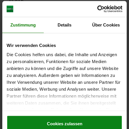
CAD
DOWNLOADS
Zustimmung
Details
Über Cookies
Other customers also bought
Wir verwenden Cookies
NEW
Die Cookies helfen uns dabei, die Inhalte und Anzeigen
8014
zu personalisieren, Funktionen für soziale Medien
anbieten zu können und die Zugriffe auf unsere Website
zu analysieren. Außerdem geben wir Informationen zu
Ihrer Verwendung unserer Website an unsere Partner für
soziale Medien, Werbung und Analysen weiter. Unsere
Partner führen diese Informationen möglicherweise mit
weiteren Daten zusammen, die Sie ihnen bereitgestellt
Screw plugs, steel or stainless steel, with collar and
haben oder die sie im Rahmen Ihrer Nutzung der Dienste
hexagon socket DIN 908
gesammelt haben.
Cookie Richtlinien
Impressum
|
Datenschutz
|
AGB
Cookies zulassen