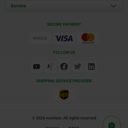
Documents
Service
Career
Contact
CAD
SECURE PAYMENT
Delivery Conditions
Web Support
Certification
FOLLOW US
SHIPPING SERVICE PROVIDER
© 2026 norelem. All rights reserved