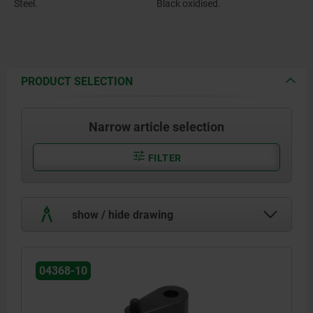
Steel.
Black oxidised.
PRODUCT SELECTION
Narrow article selection
FILTER
show / hide drawing
04368-10