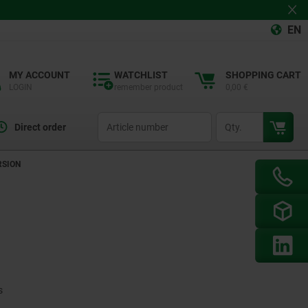
EN
MY ACCOUNT
WATCHLIST
SHOPPING CART
LOGIN
remember product
0,00 €
productCode
qty
Direct order
RSION
s