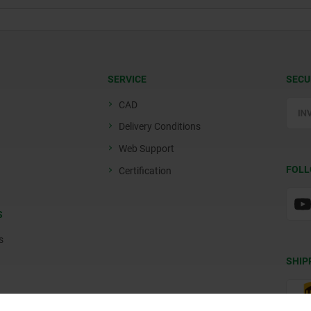
45,9
40
63
25
38
13
40
32,6
30
46
18
30
10
32
45,9
40
63
25
38
13
40
ZOOM TABLE
Other customers also bought
04395-11