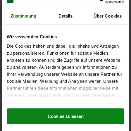
Andere Kunden kauften auch
Zustimmung
Details
Über Cookies
Wir verwenden Cookies
05561-02
Die Cookies helfen uns dabei, die Inhalte und Anzeigen
zu personalisieren, Funktionen für soziale Medien
anbieten zu können und die Zugriffe auf unsere Website
zu analysieren. Außerdem geben wir Informationen zu
Ihrer Verwendung unserer Website an unsere Partner für
soziale Medien, Werbung und Analysen weiter. Unsere
Partner führen diese Informationen möglicherweise mit
Drehriegel Edelstahl, kompakt, Gehäusedurchmesser
20 mm
weiteren Daten zusammen, die Sie ihnen bereitgestellt
haben oder die sie im Rahmen Ihrer Nutzung der Dienste
gesammelt haben.
Cookie Richtlinien
Impressum
|
Datenschutz
|
AGB
Cookies zulassen
ab
18,54 €
DETAILS
zzgl. MwSt.
zzgl. Versandkosten