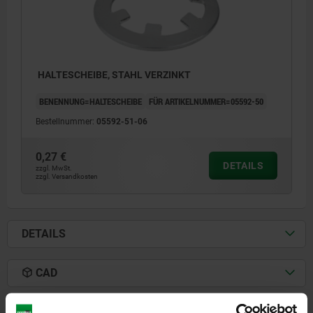
HALTESCHEIBE, STAHL VERZINKT
BENENNUNG=HALTESCHEIBE
FÜR ARTIKELNUMMER=05592-50
Bestellnummer:
05592-51-06
0,27 €
DETAILS
zzgl. MwSt.
zzgl. Versandkosten
DETAILS
CAD
DOWNLOADS