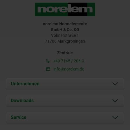
norelem Normelemente
GmbH & Co. KG
Volmarstraße 1
71706 Markgröningen
Zentrale
+49 7145 / 206-0
info@norelem.de
Unternehmen
Über uns
Downloads
Aktuelles
Dokumente
Service
Karriere
Kontakt