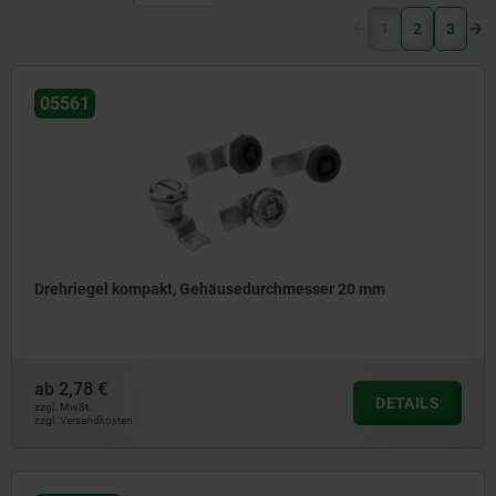
(current)
1
2
3
05561
Drehriegel kompakt, Gehäusedurchmesser 20 mm
ab
2,78 €
DETAILS
zzgl. MwSt.
zzgl. Versandkosten