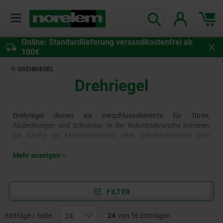
Online: Standardlieferung versandkostenfrei ab
100€
DREHRIEGEL
Drehriegel
Drehriegel dienen als Verschlusselemente für Türen,
Abdeckungen und Schränke. In der Industriebranche kommen
sie häufig an Maschinentüren oder Schaltschränken zum
Einsatz. Aber auch bei Montage- und Logistikfahrzeugen
werden Drehriegel eingesetzt. Das norelem Sortiment bietet
Mehr anzeigen
Drehriegel sowohl mit Knebelbetätigung oder L- und T-Griffen als
auch zur Betätigung per Mehrkantschlüssel oder mit
Zylinderschloss.
Mehr erfahren
FILTER
Einträge / Seite
24
von 56 Einträgen