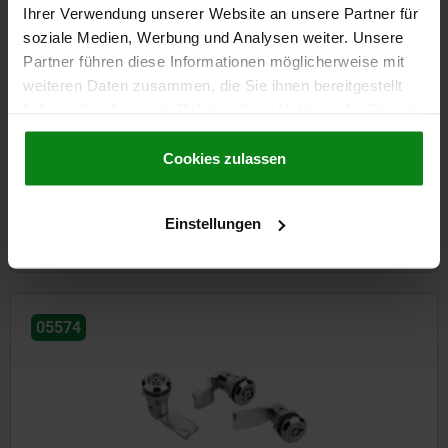
Ihrer Verwendung unserer Website an unsere Partner für
soziale Medien, Werbung und Analysen weiter. Unsere
Partner führen diese Informationen möglicherweise mit
weiteren Daten zusammen, die Sie ihnen bereitgestellt
haben oder die sie im Rahmen Ihrer Nutzung der Dienste
Drehriegel mit L-Griff aus Zink, Gehäusedurchmesser 32 mm
gesammelt haben.
Cookie Richtlinien
Impressum
|
Datenschutz
|
AGB
Cookies zulassen
ab
7,65 €
Einstellungen
DETAILS
zzgl. MwSt.
zzgl. Versandkosten
05574