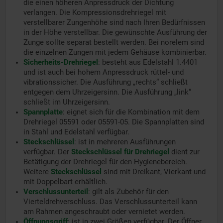
die einen höheren Anpressdruck der Dichtung
verlangen. Die Kompressionsdrehriegel mit
verstellbarer Zungenhöhe sind nach Ihren Bedürfnissen
in der Höhe verstellbar. Die gewünschte Ausführung der
Zunge sollte separat bestellt werden. Bei norelem sind
die einzelnen Zungen mit jedem Gehäuse kombinierbar.
Sicherheits-Drehriegel
:
besteht aus Edelstahl 1.4401
und ist auch bei hohem Anpressdruck rüttel- und
vibrationssicher. Die Ausführung „rechts“ schließt
entgegen dem Uhrzeigersinn. Die Ausführung „link“
schließt im Uhrzeigersinn.
Spannplatte
:
eignet sich für die Kombination mit dem
Drehriegel 05591 oder 05591-05. Die Spannplatten sind
in Stahl und Edelstahl verfügbar.
Steckschlüssel
:
ist in mehreren Ausführungen
verfügbar. Der
Steckschlüssel für Drehriegel
dient zur
Betätigung der Drehriegel für den Hygienebereich.
Weitere
Steckschlüssel
sind mit Dreikant, Vierkant und
mit Doppelbart erhältlich.
Verschlussunterteil
:
gilt als Zubehör für den
Vierteldrehverschluss. Das Verschlussunterteil kann
am Rahmen angeschraubt oder vernietet werden.
Öffnungsgriff
:
ist in zwei Größen verfügbar. Der Öffner