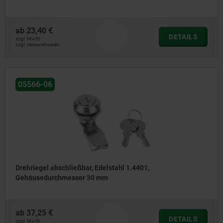
ab
23,40 €
DETAILS
zzgl. MwSt.
zzgl. Versandkosten
05566-06
Drehriegel abschließbar, Edelstahl 1.4401,
Gehäusedurchmesser 30 mm
ab
37,25 €
DETAILS
zzgl. MwSt.