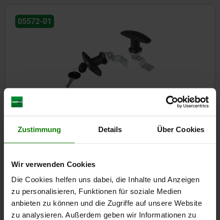
05572-01
Drehriegel mit T-Griff
Zustimmung
Details
Über Cookies
ab
6,39 €
DETAILS
zzgl. MwSt.
zzgl. Versandkosten
Wir verwenden Cookies
Die Cookies helfen uns dabei, die Inhalte und Anzeigen
zu personalisieren, Funktionen für soziale Medien
05573
anbieten zu können und die Zugriffe auf unsere Website
zu analysieren. Außerdem geben wir Informationen zu