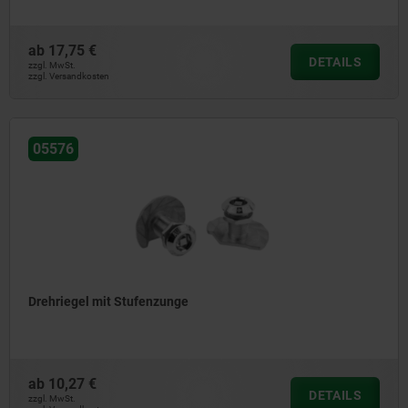
ab
17,75 €
DETAILS
zzgl. MwSt.
zzgl. Versandkosten
05576
Drehriegel mit Stufenzunge
ab
10,27 €
DETAILS
zzgl. MwSt.