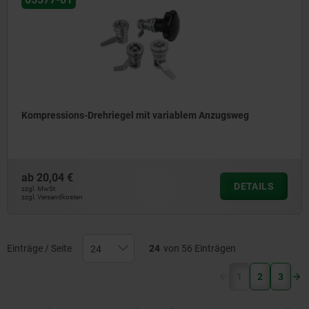
Kompressions-Drehriegel mit variablem Anzugsweg
ab
20,04 €
DETAILS
zzgl. MwSt.
zzgl. Versandkosten
Einträge / Seite
24
von 56 Einträgen
(current)
1
2
3