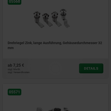
05568
Drehriegel Zink, lange Ausführung, Gehäusedurchmesser 32
mm
ab
7,25 €
DETAILS
zzgl. MwSt.
zzgl. Versandkosten
05571