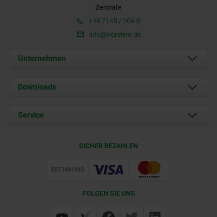
Zentrale
+49 7145 / 206-0
info@norelem.de
Unternehmen
Über uns
Downloads
Aktuelles
Dokumente
Service
Karriere
Kontakt
CAD
SICHER BEZAHLEN
Lieferkonditionen
Web Support
Zertifizierung
FOLGEN SIE UNS