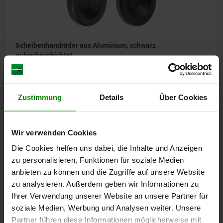
Scheibenhandräder aus Aluminium, schwarz
pulverbeschichtet
ab
9,33 €
Zustimmung
Details
Über Cookies
DETAILS
zzgl. MwSt.
zzgl. Versandkosten
Wir verwenden Cookies
06276-01
Die Cookies helfen uns dabei, die Inhalte und Anzeigen
zu personalisieren, Funktionen für soziale Medien
anbieten zu können und die Zugriffe auf unsere Website
zu analysieren. Außerdem geben wir Informationen zu
Ihrer Verwendung unserer Website an unsere Partner für
soziale Medien, Werbung und Analysen weiter. Unsere
Partner führen diese Informationen möglicherweise mit