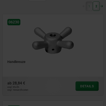
(current)
1
2
06230
Handkreuze
ab
28,84 €
DETAILS
zzgl. MwSt.
zzgl. Versandkosten