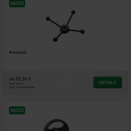
06235
Kreuzrad
ab
33,26 €
DETAILS
zzgl. MwSt.
zzgl. Versandkosten
06255