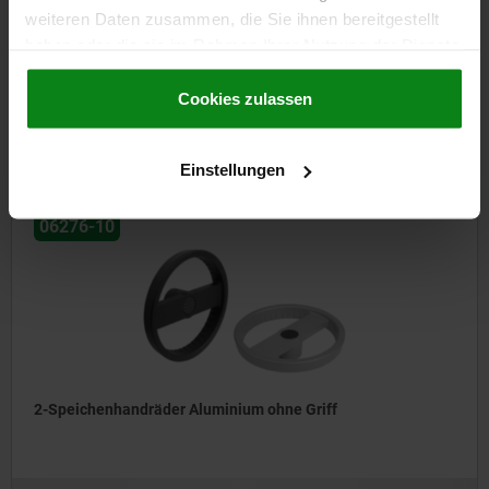
Scheibenhandräder Edelstahl mit drehbarem Griff
weiteren Daten zusammen, die Sie ihnen bereitgestellt
haben oder die sie im Rahmen Ihrer Nutzung der Dienste
gesammelt haben.
Cookie Richtlinien
Impressum
|
Datenschutz
|
AGB
Cookies zulassen
ab
47,52 €
DETAILS
zzgl. MwSt.
zzgl. Versandkosten
Einstellungen
06276-10
2-Speichenhandräder Aluminium ohne Griff