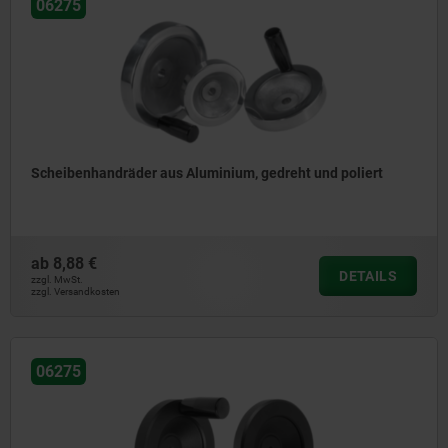
06275
Scheibenhandräder aus Aluminium, gedreht und poliert
ab
8,88 €
DETAILS
zzgl. MwSt.
zzgl. Versandkosten
06275