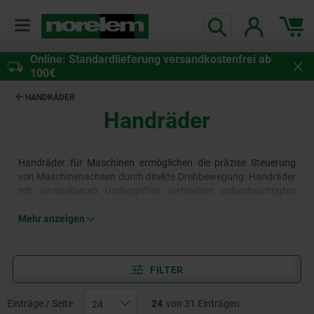
Online: Standardlieferung versandkostenfrei ab
100€
HANDRÄDER
Handräder
Handräder für Maschinen ermöglichen die präzise Steuerung
von Maschinenachsen durch direkte Drehbewegung. Handräder
mit versenkbaren Umleggriffen verhindern unbeabsichtigtes
Bedienen und erhöhen die Sicherheit. Handräder mit Kurbeln
und Zylindergriffen bieten schnelles Kurbeln und minimieren
Mehr anzeigen
Verletzungsrisiken, z. B. beim schnellen Öffnen oder Schließen
von Ventilen. Scheibenkurbeln sind mit beiden Händen
bedienbar und können die Bediensicherheit, beispielsweise von
FILTER
Werkzeugmaschinen fördern.
Einträge / Seite
24
von 31 Einträgen