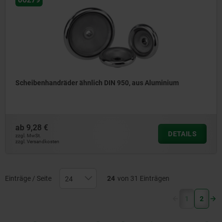
Scheibenhandräder ähnlich DIN 950, aus Aluminium
ab
9,28 €
DETAILS
zzgl. MwSt.
zzgl. Versandkosten
Einträge / Seite
24
von 31 Einträgen
(current)
1
2