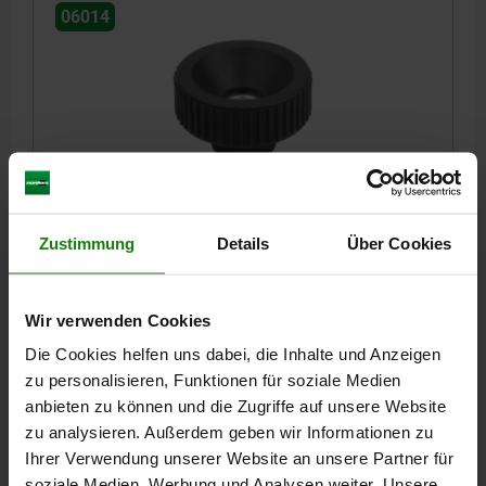
06014
RÄNDELMUTTER, D=M04, D1=18, H=13,
THERMOPLAST SCHWARZGRAU RAL7021,
KOMP:AUTOM.STAHL BLAU-PASSIVIERT
Zustimmung
Details
Über Cookies
MATERIAL KOMPONENTE=AUTOMATENSTAHL
GEWINDE=M4
AUSSENDURCHMESSER=18
HÖHE=13
D3=11
K=8
Wir verwenden Cookies
GEWINDETIEFE=10
Die Cookies helfen uns dabei, die Inhalte und Anzeigen
Bestellnummer:
06014-1804
zu personalisieren, Funktionen für soziale Medien
anbieten zu können und die Zugriffe auf unsere Website
1,08 €
zu analysieren. Außerdem geben wir Informationen zu
DETAILS
zzgl. MwSt.
zzgl. Versandkosten
Ihrer Verwendung unserer Website an unsere Partner für
soziale Medien, Werbung und Analysen weiter. Unsere