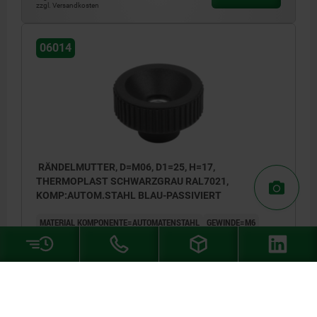
zzgl. Versandkosten
06014
RÄNDELMUTTER, D=M06, D1=25, H=17,
THERMOPLAST SCHWARZGRAU RAL7021,
KOMP:AUTOM.STAHL BLAU-PASSIVIERT
MATERIAL KOMPONENTE=AUTOMATENSTAHL
GEWINDE=M6
AUSSENDURCHMESSER=25
HÖHE=17
D3=14
K=10
GEWINDETIEFE=10
Bestellnummer:
06014-2506