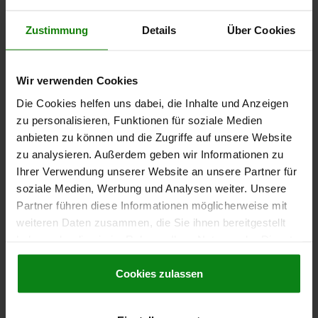
EXZENTERSPANNER DOPPELT VERGÜTUNGSSTAHL,
Zustimmung
Details
Über Cookies
D=12
BEFESTIGUNGSBOHRUNG=12
GRIFFLÄNGE=146±3
L1=24,3
Wir verwenden Cookies
B=25
B1=14
H=43,8
H1=30,3
D1=30
R=28
R1=31,2
Die Cookies helfen uns dabei, die Inhalte und Anzeigen
Bestellnummer:
04310-12
zu personalisieren, Funktionen für soziale Medien
anbieten zu können und die Zugriffe auf unsere Website
52,29 €
DETAILS
zu analysieren. Außerdem geben wir Informationen zu
zzgl. MwSt.
zzgl. Versandkosten
Ihrer Verwendung unserer Website an unsere Partner für
soziale Medien, Werbung und Analysen weiter. Unsere
Partner führen diese Informationen möglicherweise mit
DETAILS
weiteren Daten zusammen, die Sie ihnen bereitgestellt
haben oder die sie im Rahmen Ihrer Nutzung der Dienste
gesammelt haben.
Cookie Richtlinien
CAD
Impressum
|
Datenschutz
|
AGB
Cookies zulassen
DOWNLOADS