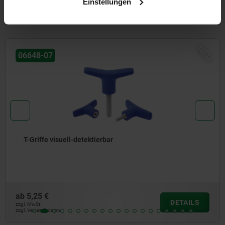
Einstellungen
Andere Kunden kauften auch
NEU
06648-06
T-Griffe metall-detektierbar
ab
5,77 €
DETAILS
zzgl. MwSt.
zzgl. Versandkosten