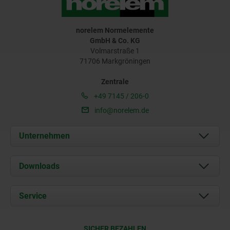
norelem Normelemente
GmbH & Co. KG
Volmarstraße 1
71706 Markgröningen
Zentrale
+49 7145 / 206-0
info@norelem.de
Unternehmen
Über uns
Downloads
Aktuelles
Dokumente
Service
Karriere
Kontakt
CAD
SICHER BEZAHLEN