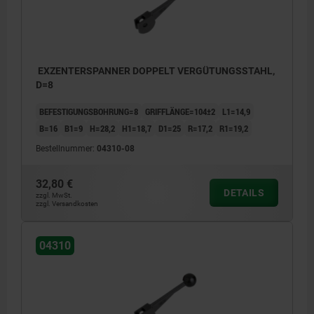
EXZENTERSPANNER DOPPELT VERGÜTUNGSSTAHL,
D=8
BEFESTIGUNGSBOHRUNG=8
GRIFFLÄNGE=104±2
L1=14,9
B=16
B1=9
H=28,2
H1=18,7
D1=25
R=17,2
R1=19,2
Bestellnummer:
04310-08
32,80 €
DETAILS
zzgl. MwSt.
zzgl. Versandkosten
04310