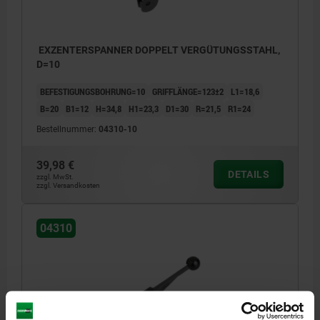
EXZENTERSPANNER DOPPELT VERGÜTUNGSSTAHL,
D=10
BEFESTIGUNGSBOHRUNG=10
GRIFFLÄNGE=123±2
L1=18,6
B=20
B1=12
H=34,8
H1=23,3
D1=30
R=21,5
R1=24
Bestellnummer:
04310-10
39,98 €
DETAILS
zzgl. MwSt.
zzgl. Versandkosten
04310