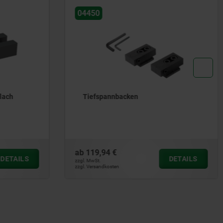
04480
Niederzugspanner Stahl, flach, mit
Langloch
ab
354,00 €
DETAILS
DETAILS
zzgl. MwSt.
zzgl. Versandkosten