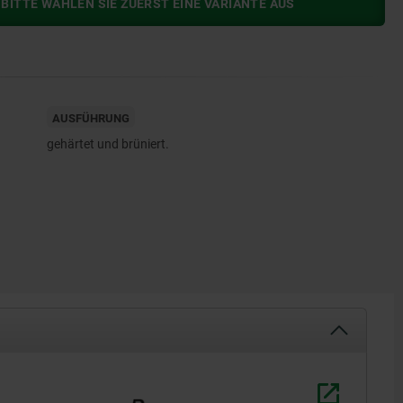
BITTE WÄHLEN SIE ZUERST EINE VARIANTE AUS
AUSFÜHRUNG
gehärtet und brüniert.