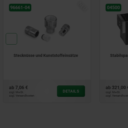
04500
04500-10
Stabilspannbacken
Stabilspa
ab
321,00 €
ab
344,00 
DETAILS
zzgl. MwSt.
zzgl. MwSt.
zzgl. Versandkosten
zzgl. Versandkos