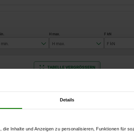
 min.
H max.
F kN
1,5
13,5
5
TABELLE VERGRÖSSERN
2,5
16
5,5
4,5
17
8
Ab Lager lieferbar
mäßigen Abständen mehrmals täglich aktualisiert.
In 1-2 Wochen lie
21,5
9
Details
16
F kN
F1 kN
Verpackungsart
BN
B1
H1
H
, die Inhalte und Anzeigen zu personalisieren, Funktionen für so
5
0,6
1 Stück = 1
12
12
31
11