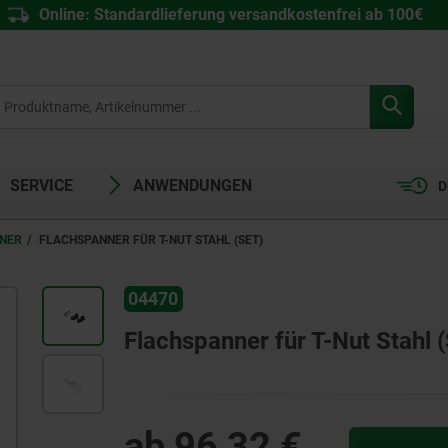
Online: Standardlieferung versandkostenfrei ab 100€
SERVICE
ANWENDUNGEN
D
NER
FLACHSPANNER FÜR T-NUT STAHL (SET)
04470
Flachspanner für T-Nut Stahl (
ab
96,32 €