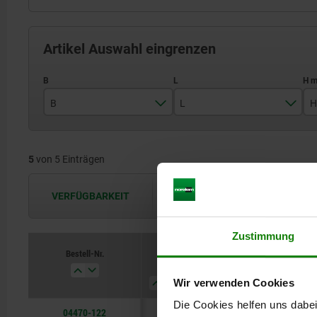
Artikel Auswahl eingrenzen
B
L
H
18
52
5
von 5 Einträgen
22
55
25
68
VERFÜGBARKEIT
Die Verfügbarkeiten werden in regel
28
71
Zustimmung
35
89
Bestell-Nr.
B
L
H min.
H max.
Wir verwenden Cookies
Die Cookies helfen uns dabei
04470-122
18
52
2,5
13,5