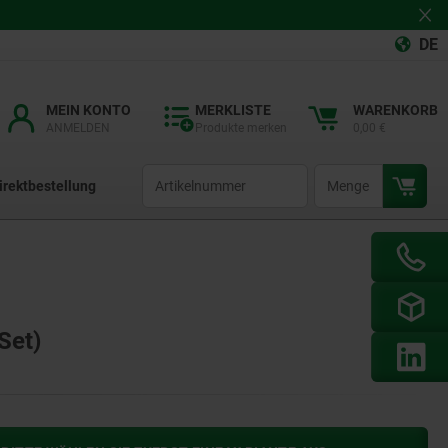
DE
MEIN KONTO
MERKLISTE
WARENKORB
ANMELDEN
Produkte merken
0,00 €
productCode
qty
irektbestellung
Set)