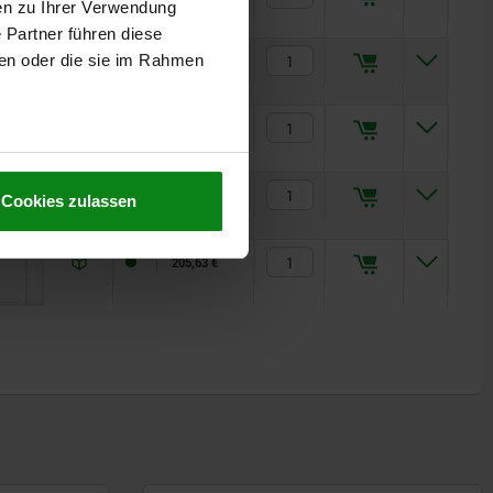
en zu Ihrer Verwendung
 Partner führen diese
5
1,8
106,62 €
ben oder die sie im Rahmen
6
2,5
123,17 €
6
2,5
127,23 €
Cookies zulassen
9
3
205,63 €