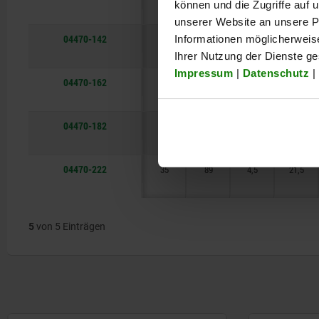
können und die Zugriffe auf
unserer Website an unsere Pa
04470-142
22
55
1,5
13,5
Informationen möglicherweis
Ihrer Nutzung der Dienste g
Impressum
|
Datenschutz
|
04470-162
25
68
2,5
17
04470-182
28
71
1,5
16
04470-222
35
89
4,5
21,5
5
von 5 Einträgen