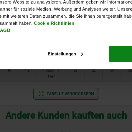
 unsere Website zu analysieren. Außerdem geben wir Information
Paar
rtner für soziale Medien, Werbung und Analysen weiter. Unsere
5,5
0,7
1 Stück = 1
14
14
34
11
e mit weiteren Daten zusammen, die Sie ihnen bereitgestellt ha
Paar
esammelt haben.
Cookie Richtlinien
AGB
8
0,9
1 Stück = 1
16
16
41
15
Paar
9
1
1 Stück = 1
18
18
43
15
Einstellungen
Paar
16
1,9
1 Stück = 1
22
22
53
20
Paar
TABELLE VERGRÖSSERN
Andere Kunden kauften auch