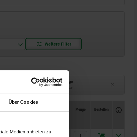
Lieferzeit auf Anfrage
ferbar
Derzeit nicht lieferbar
Über Cookies
Verfügbarkeit
CAD
Menge
Bestellen
2
H3
L1
Preis
ziale Medien anbieten zu
5
1,8
96,32 €