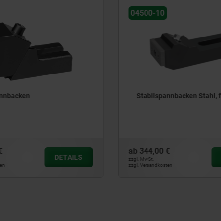
04450
nnbacken Stahl, flach
Tiefspannbacken
€
ab
119,94 €
DETAILS
zzgl. MwSt.
ten
zzgl. Versandkosten