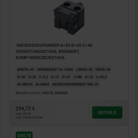
NIEDERZUGSPANNER A=45 B=45 C=40
VERGÜTUNGSSTAHL BRÜNIERT,
KOMP:WERKZEUGSTAHL
BREITE=45
SPANNKRAFT N=15000
LÄNGE=45
HÖHE=40
D=30
E=25
F=5,3
G=12
H=31
J=M8
K=32
L=62,5
M=M8X35
N=M4X4
ANZIEHDREHMOMENT NM=25
Bestellnummer:
04578-080400
294,73 €
DETAILS
zzgl. MwSt.
zzgl. Versandkosten
04578