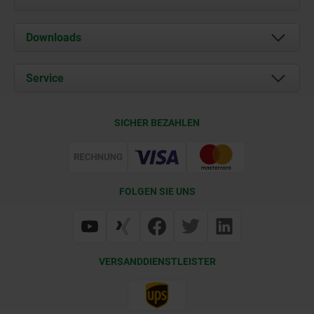
Über uns
Downloads
Aktuelles
Dokumente
Service
Karriere
Kontakt
CAD
SICHER BEZAHLEN
Lieferkonditionen
Web Support
Zertifizierung
FOLGEN SIE UNS
VERSANDDIENSTLEISTER