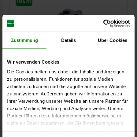
04578
Zustimmung
Details
Über Cookies
NIEDERZUGSPANNER A=65 B=65 C=60
VERGÜTUNGSSTAHL BRÜNIERT,
Wir verwenden Cookies
KOMP:WERKZEUGSTAHL
Die Cookies helfen uns dabei, die Inhalte und Anzeigen
BREITE=65
SPANNKRAFT N=38000
LÄNGE=65
HÖHE=60
zu personalisieren, Funktionen für soziale Medien
D=45
E=35
F=8
G=20
H=47
J=M12
K=48
L=91
anbieten zu können und die Zugriffe auf unsere Website
M=M12X50
N=M5X5
ANZIEHDREHMOMENT NM=90
zu analysieren. Außerdem geben wir Informationen zu
Ihrer Verwendung unserer Website an unsere Partner für
Bestellnummer:
04578-120600
soziale Medien, Werbung und Analysen weiter. Unsere
Partner führen diese Informationen möglicherweise mit
399,00 €
DETAILS
zzgl. MwSt.
weiteren Daten zusammen, die Sie ihnen bereitgestellt
zzgl. Versandkosten
haben oder die sie im Rahmen Ihrer Nutzung der Dienste