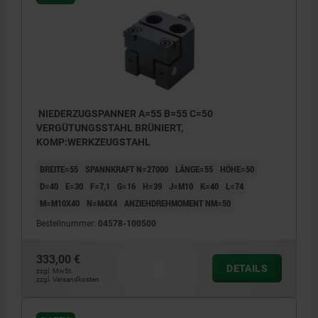
NIEDERZUGSPANNER A=55 B=55 C=50
VERGÜTUNGSSTAHL BRÜNIERT,
KOMP:WERKZEUGSTAHL
BREITE=55
SPANNKRAFT N=27000
LÄNGE=55
HÖHE=50
D=40
E=30
F=7,1
G=16
H=39
J=M10
K=40
L=74
M=M10X40
N=M4X4
ANZIEHDREHMOMENT NM=50
Bestellnummer:
04578-100500
333,00 €
DETAILS
zzgl. MwSt.
zzgl. Versandkosten