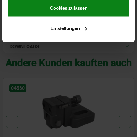
gesammelt haben.
Cookie Richtlinien
Impressum
|
Datenschutz
|
AGB
Cookies zulassen
DETAILS
Einstellungen
CAD
DOWNLOADS
Andere Kunden kauften auch
04461