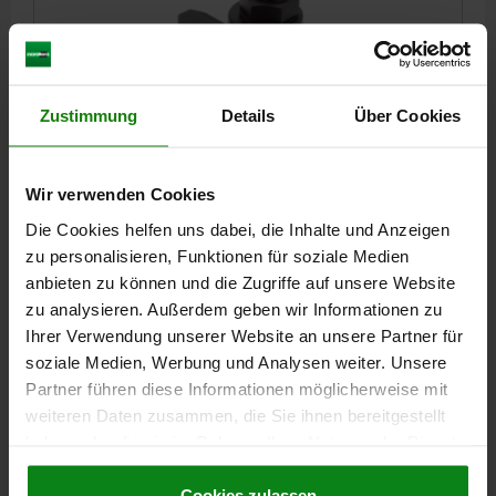
Zustimmung
Details
Über Cookies
NIEDERZUGSPANNER MIT EXZENTER, M12, S=5,5,
F=7, VERGÜTUNGSSTAHL SCHWARZ BRÜNIERT
BREITE=46
HUB S=5,5
SPANNKRAFT KN=7
B1=14
Wir verwenden Cookies
GEWINDE=M12
HÖHE=35
H1=30
H2=12
H3=11
H4=17
Die Cookies helfen uns dabei, die Inhalte und Anzeigen
LÄNGE=62
L1=39,5
L2=37,5
SCHLÜSSELWEITE=27
SW1=10
zu personalisieren, Funktionen für soziale Medien
ANZIEH- DREHMOMENT MAX. NM=70
anbieten zu können und die Zugriffe auf unsere Website
Bestellnummer:
04515-121
zu analysieren. Außerdem geben wir Informationen zu
Ihrer Verwendung unserer Website an unsere Partner für
124,13 €
soziale Medien, Werbung und Analysen weiter. Unsere
DETAILS
zzgl. MwSt.
Partner führen diese Informationen möglicherweise mit
zzgl. Versandkosten
weiteren Daten zusammen, die Sie ihnen bereitgestellt
haben oder die sie im Rahmen Ihrer Nutzung der Dienste
gesammelt haben.
Cookie Richtlinien
DETAILS
Impressum
|
Datenschutz
|
AGB
Cookies zulassen