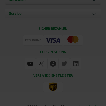
Aktuelles
Dokumente
Service
Karriere
Kontakt
CAD
SICHER BEZAHLEN
Lieferkonditionen
Web Support
Zertifizierung
FOLGEN SIE UNS
VERSANDDIENSTLEISTER