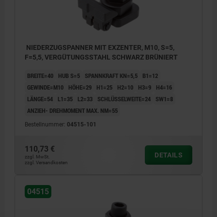
NIEDERZUGSPANNER MIT EXZENTER, M10, S=5,
F=5,5, VERGÜTUNGSSTAHL SCHWARZ BRÜNIERT
BREITE=40
HUB S=5
SPANNKRAFT KN=5,5
B1=12
GEWINDE=M10
HÖHE=29
H1=25
H2=10
H3=9
H4=16
LÄNGE=54
L1=35
L2=33
SCHLÜSSELWEITE=24
SW1=8
ANZIEH- DREHMOMENT MAX. NM=55
Bestellnummer:
04515-101
110,73 €
DETAILS
zzgl. MwSt.
zzgl. Versandkosten
04515