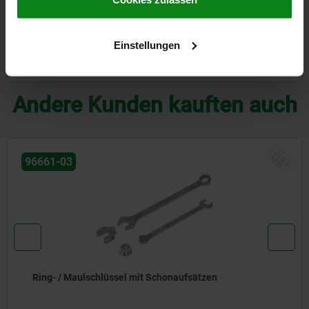
CAD
Einstellungen
DOWNLOADS
Andere Kunden kauften auch
NEU
04461
Niederzugspanner mit Auflage