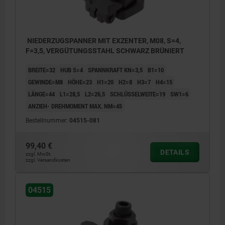
NIEDERZUGSPANNER MIT EXZENTER, M08, S=4,
F=3,5, VERGÜTUNGSSTAHL SCHWARZ BRÜNIERT
BREITE=32
HUB S=4
SPANNKRAFT KN=3,5
B1=10
GEWINDE=M8
HÖHE=23
H1=20
H2=8
H3=7
H4=15
LÄNGE=44
L1=28,5
L2=26,5
SCHLÜSSELWEITE=19
SW1=6
ANZIEH- DREHMOMENT MAX. NM=45
Bestellnummer:
04515-081
99,40 €
DETAILS
zzgl. MwSt.
zzgl. Versandkosten
1) Feststellschraube
1) Fests
04515
2) Bundbuchse
2) Bund
3) Spannexzenter
3) Span
4) Spanneinheit
4) Span