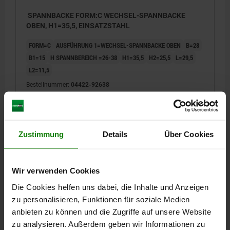
SPANNBACKE FORM:C WECHSEL-SPANNBACKE
OBEN, H1=35,5, EINSATZSTAHL
FORM=C
AUSFÜHRUNG 1=WECHSEL-SPANNBACKE OBEN
B=28
B1=15
H SPANNBEREICH =26-38
H1=35,5
H2=25,5
L=29,5
L2=11,5
Bestellnummer:
04422-92638
129,07 €
DETAILS
zzgl. MwSt.
zzgl. Versandkosten
Zustimmung
Details
Über Cookies
04422
Wir verwenden Cookies
Die Cookies helfen uns dabei, die Inhalte und Anzeigen
zu personalisieren, Funktionen für soziale Medien
anbieten zu können und die Zugriffe auf unsere Website
zu analysieren. Außerdem geben wir Informationen zu