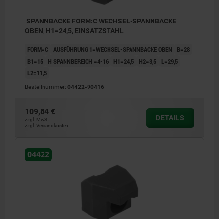
SPANNBACKE FORM:C WECHSEL-SPANNBACKE
OBEN, H1=24,5, EINSATZSTAHL
FORM=C
AUSFÜHRUNG 1=WECHSEL-SPANNBACKE OBEN
B=28
B1=15
H SPANNBEREICH =4-16
H1=24,5
H2=3,5
L=29,5
L2=11,5
Bestellnummer:
04422-90416
109,84 €
DETAILS
zzgl. MwSt.
zzgl. Versandkosten
04422