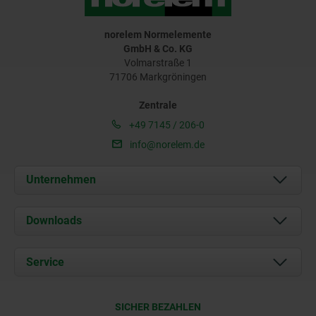
norelem Normelemente
GmbH & Co. KG
Volmarstraße 1
71706 Markgröningen
Zentrale
+49 7145 / 206-0
info@norelem.de
Unternehmen
Über uns
Downloads
Aktuelles
Dokumente
Service
Karriere
Kontakt
CAD
SICHER BEZAHLEN