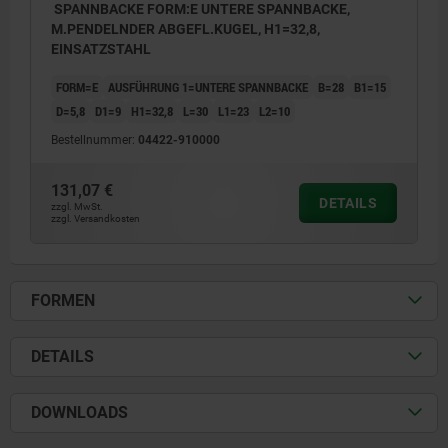
SPANNBACKE FORM:E UNTERE SPANNBACKE,
M.PENDELNDER ABGEFL.KUGEL, H1=32,8,
EINSATZSTAHL
FORM=E
AUSFÜHRUNG 1=UNTERE SPANNBACKE
B=28
B1=15
D=5,8
D1=9
H1=32,8
L=30
L1=23
L2=10
Bestellnummer:
04422-910000
131,07 €
DETAILS
zzgl. MwSt.
zzgl. Versandkosten
FORMEN
DETAILS
DOWNLOADS