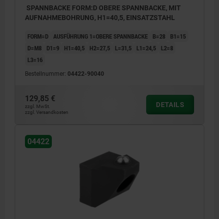
SPANNBACKE FORM:D OBERE SPANNBACKE, MIT
AUFNAHMEBOHRUNG, H1=40,5, EINSATZSTAHL
FORM=D
AUSFÜHRUNG 1=OBERE SPANNBACKE
B=28
B1=15
D=M8
D1=9
H1=40,5
H2=27,5
L=31,5
L1=24,5
L2=8
L3=16
Bestellnummer:
04422-90040
129,85 €
DETAILS
zzgl. MwSt.
zzgl. Versandkosten
04422