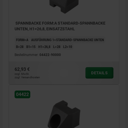
SPANNBACKE FORM:A STANDARD-SPANNBACKE
UNTEN, H1=26,8, EINSATZSTAHL
FORM=A
AUSFÜHRUNG 1=STANDARD-SPANNBACKE UNTEN
B=28
B1=15
H1=26,8
L=28
L2=10
Bestellnummer:
04422-90000
62,93 €
DETAILS
zzgl. MwSt.
zzgl. Versandkosten
04422