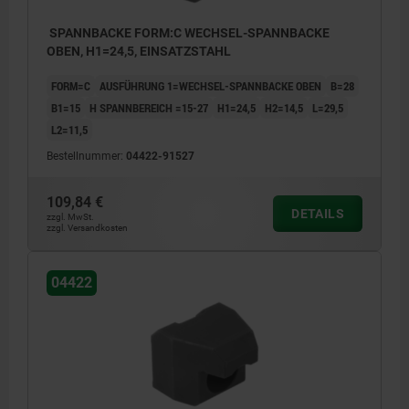
SPANNBACKE FORM:C WECHSEL-SPANNBACKE
OBEN, H1=24,5, EINSATZSTAHL
FORM=C
AUSFÜHRUNG 1=WECHSEL-SPANNBACKE OBEN
B=28
B1=15
H SPANNBEREICH =15-27
H1=24,5
H2=14,5
L=29,5
L2=11,5
Bestellnummer:
04422-91527
109,84 €
DETAILS
zzgl. MwSt.
zzgl. Versandkosten
04422