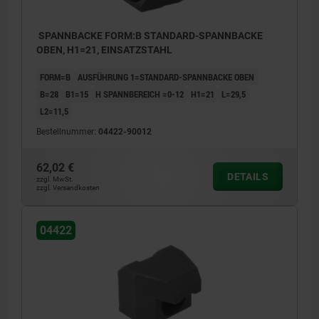
SPANNBACKE FORM:B STANDARD-SPANNBACKE
OBEN, H1=21, EINSATZSTAHL
FORM=B
AUSFÜHRUNG 1=STANDARD-SPANNBACKE OBEN
B=28
B1=15
H SPANNBEREICH =0-12
H1=21
L=29,5
L2=11,5
Bestellnummer:
04422-90012
62,02 €
DETAILS
zzgl. MwSt.
zzgl. Versandkosten
04422