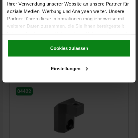
Ihrer Verwendung unserer Website an unsere Partner für
SPANNBACKE FORM:D OBERE SPANNBACKE, MIT
soziale Medien, Werbung und Analysen weiter. Unsere
AUFNAHMEBOHRUNG, H1=29,5, EINSATZSTAHL
Partner führen diese Informationen möglicherweise mit
FORM=D
AUSFÜHRUNG 1=OBERE SPANNBACKE
B=28
B1=15
weiteren Daten zusammen, die Sie ihnen bereitgestellt
D=M8
D1=9
H1=29,5
H2=16,5
L=31,5
L1=24,5
L2=8
haben oder die sie im Rahmen Ihrer Nutzung der Dienste
L3=16
gesammelt haben.
Cookie Richtlinien
Impressum
|
Datenschutz
|
AGB
Cookies zulassen
Bestellnummer:
04422-90029
111,48 €
DETAILS
Einstellungen
zzgl. MwSt.
zzgl. Versandkosten
04422