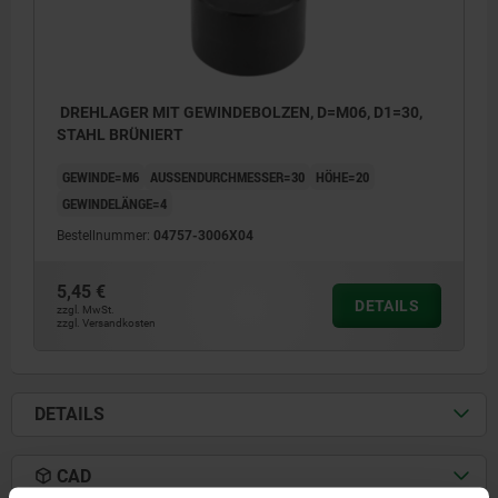
DREHLAGER MIT GEWINDEBOLZEN, D=M06, D1=30,
STAHL BRÜNIERT
GEWINDE=M6
AUSSENDURCHMESSER=30
HÖHE=20
GEWINDELÄNGE=4
Bestellnummer:
04757-3006X04
5,45 €
DETAILS
zzgl. MwSt.
zzgl. Versandkosten
DETAILS
CAD