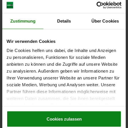
DOWNLOADS
Zustimmung
Details
Über Cookies
Andere Kunden kauften auch
Wir verwenden Cookies
04754
Die Cookies helfen uns dabei, die Inhalte und Anzeigen
zu personalisieren, Funktionen für soziale Medien
anbieten zu können und die Zugriffe auf unsere Website
zu analysieren. Außerdem geben wir Informationen zu
Ihrer Verwendung unserer Website an unsere Partner für
soziale Medien, Werbung und Analysen weiter. Unsere
Partner führen diese Informationen möglicherweise mit
Spannbolzen Stahl o
weiteren Daten zusammen, die Sie ihnen bereitgestellt
haben oder die sie im Rahmen Ihrer Nutzung der Dienste
gesammelt haben.
Cookie Richtlinien
Impressum
|
Datenschutz
|
AGB
Cookies zulassen