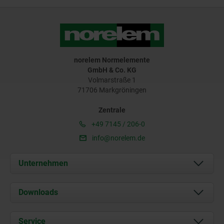
norelem Normelemente
GmbH & Co. KG
Volmarstraße 1
71706 Markgröningen
Zentrale
+49 7145 / 206-0
info@norelem.de
Unternehmen
Über uns
Downloads
Aktuelles
Dokumente
Service
Karriere