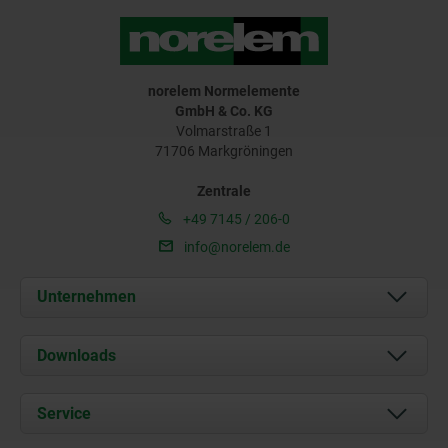
norelem Normelemente
GmbH & Co. KG
Volmarstraße 1
71706 Markgröningen
Zentrale
+49 7145 / 206-0
info@norelem.de
Unternehmen
Über uns
Downloads
Aktuelles
Dokumente
Service
Karriere
Kontakt