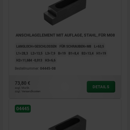
ANSCHLAGELEMENT MIT AUFLAGE, STAHL, FÜR M08
LANGLOCH=GESCHLOSSEN
FÜR SCHRAUBEN=M8
L=63,5
L1=28,3
L2=13,5
L3=7,9
B=19
B1=8,4
B2=13,4
H1=19
H2=11,684 -0,013
H3=6,6
Bestellnummer:
04445-08
73,80 €
DETAILS
zzgl. MwSt.
zzgl. Versandkosten
04445