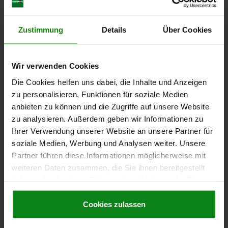
Zustimmung
Details
Über Cookies
ANSCHLAGELEMENT MIT AUFLAGE, STAHL, FÜR M16
LANGLOCH=OFFEN
FÜR SCHRAUBEN=M16
L=107
L1=46,2
L3=9,5
B=38
B1=17
B2=24,8
H1=50,7
H2=35,001 -0,013
Wir verwenden Cookies
H3=21,3
Die Cookies helfen uns dabei, die Inhalte und Anzeigen
Bestellnummer:
04445-16
zu personalisieren, Funktionen für soziale Medien
anbieten zu können und die Zugriffe auf unsere Website
248,58 €
zu analysieren. Außerdem geben wir Informationen zu
DETAILS
zzgl. MwSt.
Ihrer Verwendung unserer Website an unsere Partner für
zzgl. Versandkosten
soziale Medien, Werbung und Analysen weiter. Unsere
Partner führen diese Informationen möglicherweise mit
weiteren Daten zusammen, die Sie ihnen bereitgestellt
DETAILS
haben oder die sie im Rahmen Ihrer Nutzung der Dienste
gesammelt haben.
Cookie Richtlinien
CAD
Impressum
|
Datenschutz
|
AGB
Cookies zulassen