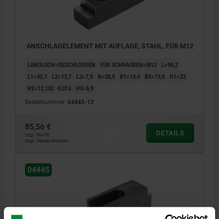
ANSCHLAGELEMENT MIT AUFLAGE, STAHL, FÜR M12
LANGLOCH=GESCHLOSSEN
FÜR SCHRAUBEN=M12
L=95,2
L1=42,7
L2=12,7
L3=7,9
B=28,5
B1=13,4
B2=19,8
H1=22
H2=12,192 -0,013
H3=6,9
Bestellnummer:
04445-12
85,56 €
DETAILS
zzgl. MwSt.
zzgl. Versandkosten
04445