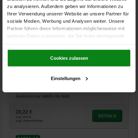
zu analysieren. Außerdem geben wir Informationen zu
Ihrer Verwendung unserer Website an unsere Partner für
04521-10
soziale Medien, Werbung und Analysen weiter. Unsere
Partner führen diese Informationen möglicherweise mit
weiteren Daten zusammen, die Sie ihnen bereitgestellt
haben oder die sie im Rahmen Ihrer Nutzung der Dienste
gesammelt haben.
Cookie Richtlinien
Impressum
|
Datenschutz
|
AGB
Cookies zulassen
EXZENTERSCHRAUBE M16X30, FORM:A,
VERGÜTUNGSSTAHL
Einstellungen
GEWINDE=M16
GEWINDELÄNGE=30
FORM=A
K=9,7
SW=12
Bestellnummer:
04521-10-1630
20,22 €
DETAILS
zzgl. MwSt.
zzgl. Versandkosten