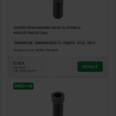
EXZENTERSCHRAUBE M04X10, FORM:A,
VERGÜTUNGSSTAHL
GEWINDE=M4
GEWINDELÄNGE=10
FORM=A
K=2,8
SW=3
Bestellnummer:
04521-10-0410
5,10 €
DETAILS
zzgl. MwSt.
zzgl. Versandkosten
04521-10