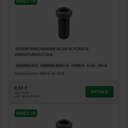
04521-10
EXZENTERSCHRAUBE M12X16, FORM:B,
VERGÜTUNGSSTAHL
GEWINDE=M12
GEWINDELÄNGE=16
FORM=B
K=6,6
SW=8
Bestellnummer:
04521-10-1216
8,83 €
DETAILS
zzgl. MwSt.
zzgl. Versandkosten
04521-10