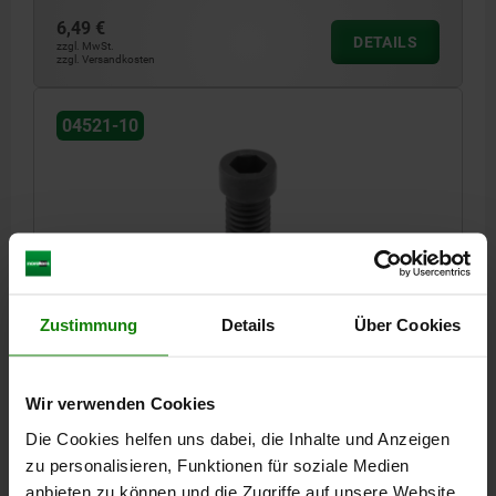
6,49 €
DETAILS
zzgl. MwSt.
zzgl. Versandkosten
04521-10
EXZENTERSCHRAUBE M16X25, FORM:A,
Zustimmung
Details
Über Cookies
VERGÜTUNGSSTAHL
GEWINDE=M16
GEWINDELÄNGE=25
FORM=A
K=9,7
SW=12
Wir verwenden Cookies
Bestellnummer:
04521-10-1624
Die Cookies helfen uns dabei, die Inhalte und Anzeigen
24,15 €
zu personalisieren, Funktionen für soziale Medien
DETAILS
zzgl. MwSt.
anbieten zu können und die Zugriffe auf unsere Website
zzgl. Versandkosten