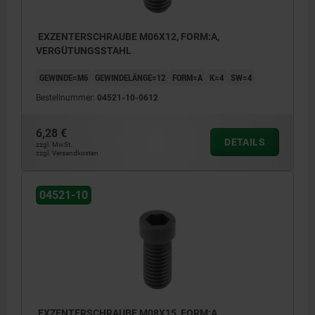
EXZENTERSCHRAUBE M06X12, FORM:A,
VERGÜTUNGSSTAHL
GEWINDE=M6
GEWINDELÄNGE=12
FORM=A
K=4
SW=4
Bestellnummer:
04521-10-0612
6,28 €
DETAILS
zzgl. MwSt.
zzgl. Versandkosten
04521-10
EXZENTERSCHRAUBE M08X15, FORM:A,