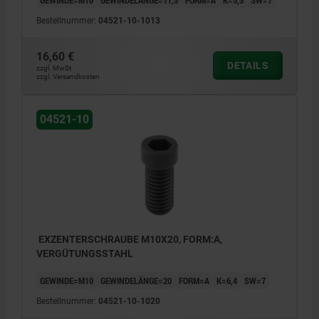
GEWINDE=M10
GEWINDELÄNGE=11,5
FORM=A
K=5,5
SW=7
Bestellnummer:
04521-10-1013
16,60 €
DETAILS
zzgl. MwSt.
zzgl. Versandkosten
04521-10
EXZENTERSCHRAUBE M10X20, FORM:A,
VERGÜTUNGSSTAHL
GEWINDE=M10
GEWINDELÄNGE=20
FORM=A
K=6,4
SW=7
Bestellnummer:
04521-10-1020