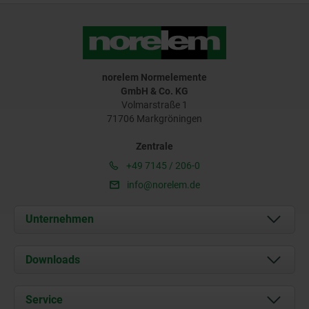
norelem Normelemente
GmbH & Co. KG
Volmarstraße 1
71706 Markgröningen
Zentrale
+49 7145 / 206-0
info@norelem.de
Unternehmen
Über uns
Downloads
Aktuelles
Dokumente
Service
Karriere