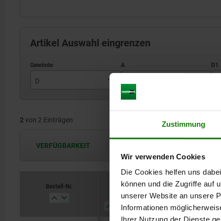
Artikel Auswahl eingrenzen
D
A
D
M12
12,7
2
von 2 Einträgen
M16
15
Zustimmung
VERFÜGBARKEIT
Die Verfügbarkeiten werden in regel
Wir verwenden Cookies
Die Cookies helfen uns dabei
können und die Zugriffe auf
Bestell-Nr.
D
A
D1
L
unserer Website an unsere Pa
Informationen möglicherweis
Ihrer Nutzung der Dienste g