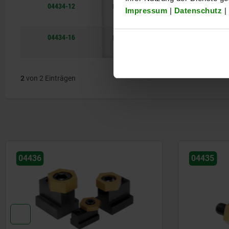
04434-12
M12
12,7
25,4
22,5
Impressum
|
Datenschutz
|
04434-16
M16
15
30,1
26,8
2
von 2 Einträgen
04435
04521-10