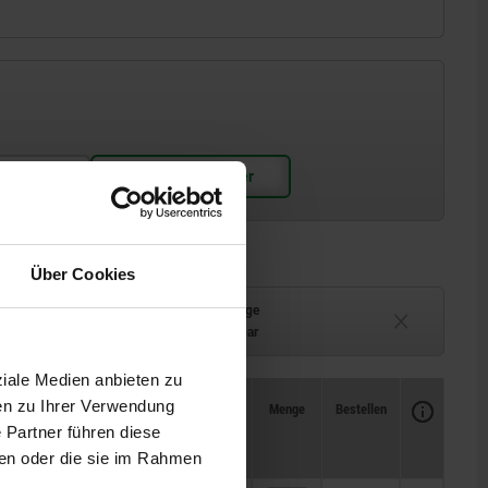
Über Cookies
Lieferzeit auf Anfrage
ferbar
Derzeit nicht lieferbar
ziale Medien anbieten zu
Verfügbarkeit
en zu Ihrer Verwendung
CAD
Menge
Bestellen
Zubehör
Preis
 Partner führen diese
NLM
ben oder die sie im Rahmen