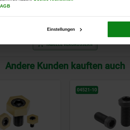
9,6
8
2,03
17,8
88
AGB
12,7
12
2,54
26,7
135
Einstellungen
TABELLE VERGRÖSSERN
Andere Kunden kauften auch
04439