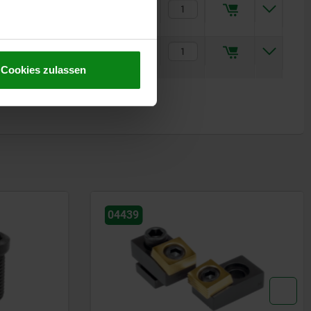
04521-
20,25 €
10-1225
04521-
33,10 €
10-1630
Cookies zulassen
04437