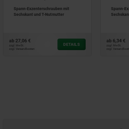
Spann-Exzenterschrauben mit
Ersatzsc
Sechskant
Exzenter
ab
6,34 €
ab
5,10 €
DETAILS
zzgl. MwSt.
zzgl. MwSt.
zzgl. Versandkosten
zzgl. Versandko