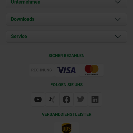
Unternehmen
Über uns
Downloads
Aktuelles
Dokumente
Service
Karriere
Kontakt
CAD
SICHER BEZAHLEN
Lieferkonditionen
Web Support
Zertifizierung
FOLGEN SIE UNS
VERSANDDIENSTLEISTER