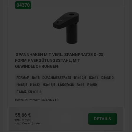
04370
SPANNHAKEN MIT VERL. SPANNPRATZE D=25,
FORM:F VERGÜTUNGSSTAHL, MIT
GEWINDEBOHRUNGEN
FORM=F
B=18
DURCHMESSER=25
D1=10,6
D3=14
D4=M10
H=66,5
H1=32
H3=16,5
LÄNGE=38
R=16
R1=50
F MAX. KN =11,8
Bestellnummer:
04370-710
55,66 €
DETAILS
zzgl. MwSt.
zzgl. Versandkosten