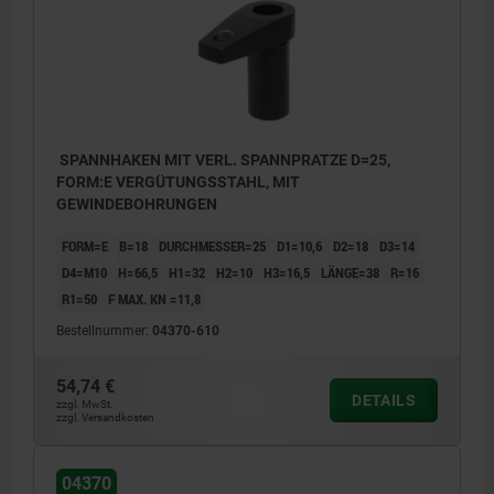
SPANNHAKEN MIT VERL. SPANNPRATZE D=25,
FORM:E VERGÜTUNGSSTAHL, MIT
GEWINDEBOHRUNGEN
FORM=E
B=18
DURCHMESSER=25
D1=10,6
D2=18
D3=14
D4=M10
H=66,5
H1=32
H2=10
H3=16,5
LÄNGE=38
R=16
R1=50
F MAX. KN =11,8
Bestellnummer:
04370-610
54,74 €
DETAILS
zzgl. MwSt.
zzgl. Versandkosten
04370