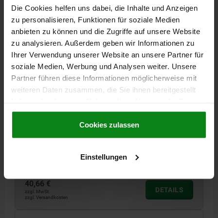
04370
Die Cookies helfen uns dabei, die Inhalte und Anzeigen
zu personalisieren, Funktionen für soziale Medien
anbieten zu können und die Zugriffe auf unsere Website
zu analysieren. Außerdem geben wir Informationen zu
Ihrer Verwendung unserer Website an unsere Partner für
soziale Medien, Werbung und Analysen weiter. Unsere
Partner führen diese Informationen möglicherweise mit
SPANNHAKEN MIT VERL. SPANNPRATZE D=20,
weiteren Daten zusammen, die Sie ihnen bereitgestellt
FORM:F VERGÜTUNGSSTAHL, MIT
haben oder die sie im Rahmen Ihrer Nutzung der Dienste
GEWINDEBOHRUNGEN
gesammelt haben.
Cookie Richtlinien
FORM=F
B=12
DURCHMESSER=20
D1=8,6
D3=12
D4=M8
Impressum
|
Datenschutz
|
AGB
Cookies zulassen
H=52,5
H1=25
H3=12,5
LÄNGE=30
R=12,5
R1=40
F MAX. KN =6,5
Einstellungen
Bestellnummer:
04370-708
40,66 €
DETAILS
zzgl. MwSt.
zzgl. Versandkosten