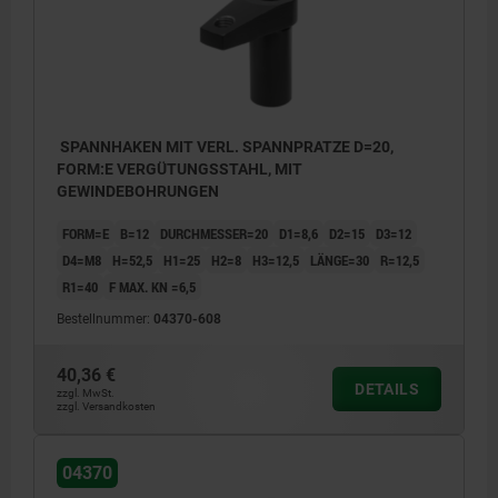
SPANNHAKEN MIT VERL. SPANNPRATZE D=20,
FORM:E VERGÜTUNGSSTAHL, MIT
GEWINDEBOHRUNGEN
FORM=E
B=12
DURCHMESSER=20
D1=8,6
D2=15
D3=12
D4=M8
H=52,5
H1=25
H2=8
H3=12,5
LÄNGE=30
R=12,5
R1=40
F MAX. KN =6,5
Bestellnummer:
04370-608
40,36 €
DETAILS
zzgl. MwSt.
zzgl. Versandkosten
04370