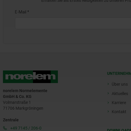
Erhalten Sie als Erstes Neuigkeiten zu unseren 
UNTERNEH
Über uns
norelem Normelemente
Aktuelles
GmbH & Co. KG
Volmarstraße 1
Karriere
71706 Markgröningen
Kontakt
Zentrale
+49 7145 / 206-0
DOWNLOAD