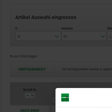
Artikel Auswahl eingrenzen
D
D1
L
10
M4
9
von 9 Einträgen
12
M6
18
M8
VERFÜGBARKEIT
Die Verfügbarkeiten werden in regel
20
M10
25
M12
Bestell-Nr.
D
D1
L
Form
32
M16
04375-04035
10
M4
35
A