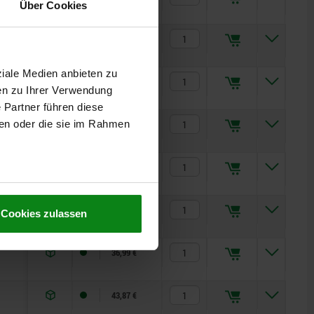
Über Cookies
7
22,33 €
ziale Medien anbieten zu
29,4
23,56 €
en zu Ihrer Verwendung
 Partner führen diese
39,2
26,99 €
ben oder die sie im Rahmen
39,2
29,17 €
49
33,85 €
Cookies zulassen
49
36,99 €
78,4
43,87 €