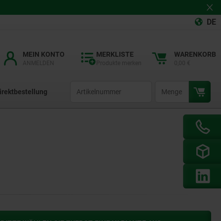
DE
MEIN KONTO
MERKLISTE
WARENKORB
ANMELDEN
Produkte merken
0,00 €
productCode
qty
irektbestellung