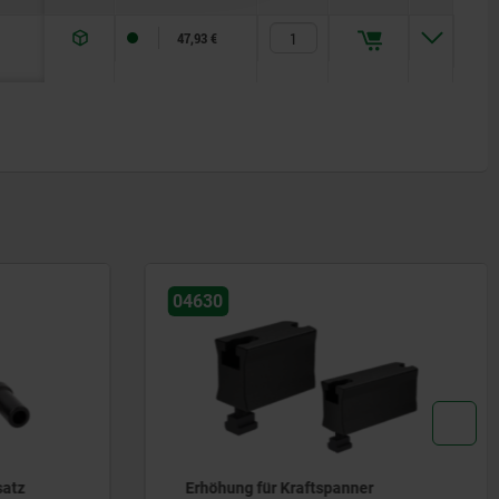
78,4
47,93 €
04631-01
spanner
Druckstücke Kunststoff für