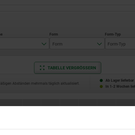
Form
Form-Typ
35
A
mit Sech
TABELLE VERGRÖSSERN
40
B
mit Vier
55
Ab Lager lieferbar
mäßigen Abständen mehrmals täglich aktualisiert.
In 1-2 Wochen lie
63
80
Form-Typ
D2
D3
L1
L2
L3
SW
100
mit
M6
14
46
16
13
12