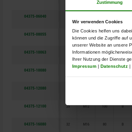
Zustimmung
04375-06040
12
M6
40
A
Wir verwenden Cookies
Die Cookies helfen uns dabei
04375-08055
18
M8
55
B
können und die Zugriffe auf
unserer Website an unsere Pa
04375-10063
20
M10
63
B
Informationen möglicherweis
Ihrer Nutzung der Dienste g
Impressum
|
Datenschutz
|
04375-10080
20
M10
80
B
04375-12080
25
M12
80
B
04375-12100
25
M12
100
B
04375-16080
32
M16
80
B