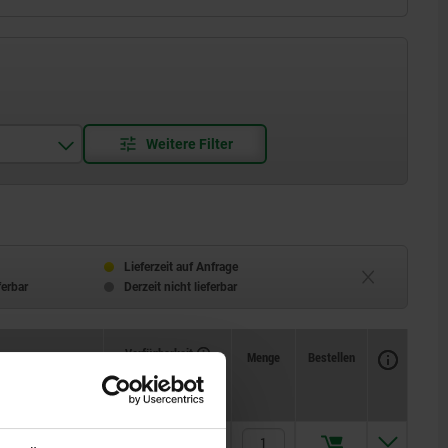
skant
kant
Lieferzeit auf Anfrage
ferbar
Derzeit nicht lieferbar
Verfügbarkeit
CAD
Menge
Bestellen
Anzieh- drehmoment max.
Preis
Nm
2,7
19,86 €