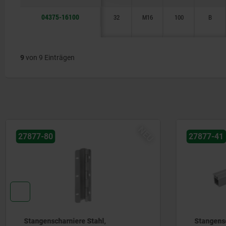
04375-16100
32
M16
100
B
9
von 9 Einträgen
EU
NEU
27877-41
04
Stangenscharniere Edelstahl oder
S