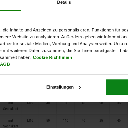
Details
Vierkant
mit
M8
16
54
19
14
13
Vierkant
, die Inhalte und Anzeigen zu personalisieren, Funktionen für so
mit
M8
24
74
25
20
22
 unsere Website zu analysieren. Außerdem geben wir Information
Sechskant
rtner für soziale Medien, Werbung und Analysen weiter. Unsere
mit
M12
32
93
30
21
30
e mit weiteren Daten zusammen, die Sie ihnen bereitgestellt ha
Sechskant
esammelt haben.
Cookie Richtlinien
AGB
mit
M12
32
110
30
23
30
Sechskant
mit
M12
40
110
40
25
36
Einstellungen
Sechskant
mit
M12
40
130
40
28
36
Sechskant
mit
M16
50
110
40
25
46
Sechskant