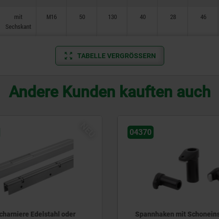
mit
M16
50
130
40
28
46
Sechskant
TABELLE VERGRÖSSERN
Andere Kunden kauften auch
370
04630
pannhaken mit Schoneinsatz
Erhöhung für Kraft