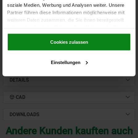
VERGÜTUNGSSTAHL
soziale Medien, Werbung und Analysen weiter. Unsere
Partner führen diese Informationen möglicherweise mit
AUSSENDURCHMESSER=M20
A=16
C=21
D=25
E=48
F=2,5
weiteren Daten zusammen, die Sie ihnen bereitgestellt
G=28
H=9,5
J=13
K=5
haben oder die sie im Rahmen Ihrer Nutzung der Dienste
Bestellnummer:
04400-1520021
gesammelt haben.
Cookie Richtlinien
Impressum
|
Datenschutz
|
AGB
Cookies zulassen
30,58 €
DETAILS
zzgl. MwSt.
zzgl. Versandkosten
Einstellungen
DETAILS
CAD
DOWNLOADS
Andere Kunden kauften auch