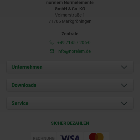
norelem Normelemente
GmbH & Co. KG
Volmarstraße 1
71706 Markgröningen
Zentrale
+49 7145 / 206-0
info@norelem.de
Unternehmen
Über uns
Downloads
Aktuelles
Dokumente
Service
Karriere
Kontakt
CAD
SICHER BEZAHLEN
Lieferkonditionen
Web Support