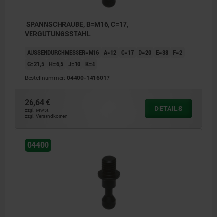
SPANNSCHRAUBE, B=M16, C=17,
VERGÜTUNGSSTAHL
AUSSENDURCHMESSER=M16
A=12
C=17
D=20
E=38
F=2
G=21,5
H=6,5
J=10
K=4
Bestellnummer:
04400-1416017
26,64 €
DETAILS
zzgl. MwSt.
zzgl. Versandkosten
04400