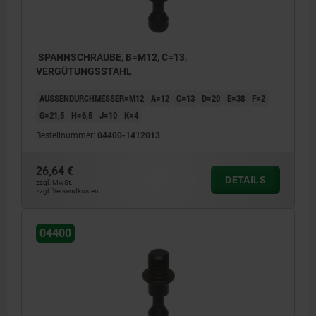
SPANNSCHRAUBE, B=M12, C=13,
VERGÜTUNGSSTAHL
AUSSENDURCHMESSER=M12
A=12
C=13
D=20
E=38
F=2
G=21,5
H=6,5
J=10
K=4
Bestellnummer:
04400-1412013
26,64 €
DETAILS
zzgl. MwSt.
zzgl. Versandkosten
04400