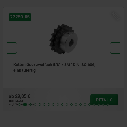
NEU
22250-05
Kettenräder zweifach 5/8“ x 3/8“ DIN ISO 606,
einbaufertig
ab
29,05 €
DETAILS
zzgl. MwSt.
zzgl. Versandkosten