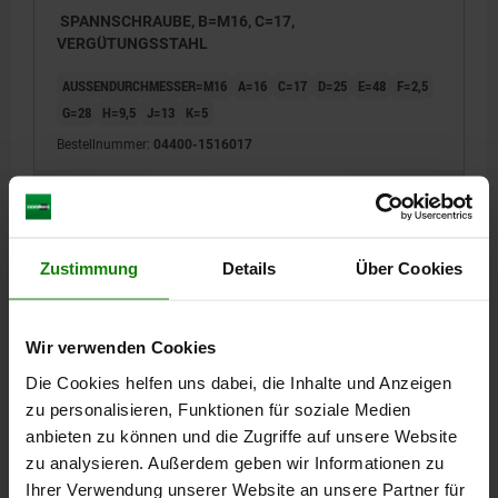
SPANNSCHRAUBE, B=M16, C=17,
VERGÜTUNGSSTAHL
AUSSENDURCHMESSER=M16
A=16
C=17
D=25
E=48
F=2,5
G=28
H=9,5
J=13
K=5
Bestellnummer:
04400-1516017
30,58 €
DETAILS
zzgl. MwSt.
zzgl. Versandkosten
Zustimmung
Details
Über Cookies
04400
Wir verwenden Cookies
Die Cookies helfen uns dabei, die Inhalte und Anzeigen
zu personalisieren, Funktionen für soziale Medien
anbieten zu können und die Zugriffe auf unsere Website
zu analysieren. Außerdem geben wir Informationen zu
SPANNSCHRAUBE, B=M20, C=21,
Ihrer Verwendung unserer Website an unsere Partner für