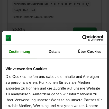
AUSSENDURCHMESSER=M8
A=8
C=9
D=12
E=22
F=1,5
G=4,3
H=6
J=4
Bestellnummer:
04400-108090
26,63 €
DETAILS
zzgl. MwSt.
zzgl. Versandkosten
04400
Zustimmung
Details
Über Cookies
Wir verwenden Cookies
Die Cookies helfen uns dabei, die Inhalte und Anzeigen
zu personalisieren, Funktionen für soziale Medien
anbieten zu können und die Zugriffe auf unsere Website
SPANNSCHRAUBE, B=M10, C=11,
zu analysieren. Außerdem geben wir Informationen zu
VERGÜTUNGSSTAHL
Ihrer Verwendung unserer Website an unsere Partner für
soziale Medien, Werbung und Analysen weiter. Unsere
AUSSENDURCHMESSER=M10
A=8
C=11
D=12
E=22
F=1,5