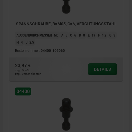
SPANNSCHRAUBE, B=M05, C=6, VERGÜTUNGSSTAHL
AUSSENDURCHMESSER=M5
A=5
C=6
D=8
E=17
F=1,2
G=3
H=4
J=2,5
Bestellnummer:
04400-105060
23,97 €
DETAILS
zzgl. MwSt.
zzgl. Versandkosten
04400