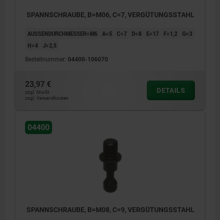
SPANNSCHRAUBE, B=M06, C=7, VERGÜTUNGSSTAHL
AUSSENDURCHMESSER=M6
A=5
C=7
D=8
E=17
F=1,2
G=3
H=4
J=2,5
Bestellnummer:
04400-106070
23,97 €
DETAILS
zzgl. MwSt.
zzgl. Versandkosten
04400
SPANNSCHRAUBE, B=M08, C=9, VERGÜTUNGSSTAHL