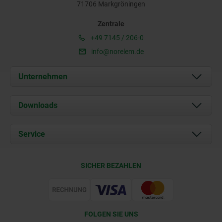
71706 Markgröningen
Zentrale
+49 7145 / 206-0
info@norelem.de
Unternehmen
Über uns
Downloads
Aktuelles
Dokumente
Service
Karriere
Kontakt
CAD
SICHER BEZAHLEN
Lieferkonditionen
Web Support
Zertifizierung
FOLGEN SIE UNS