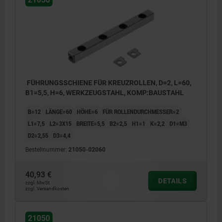
FÜHRUNGSSCHIENE FÜR KREUZROLLEN, D=2, L=60,
B1=5,5, H=6, WERKZEUGSTAHL, KOMP:BAUSTAHL
B=12
LÄNGE=60
HÖHE=6
FÜR ROLLENDURCHMESSER=2
L1=7,5
L2=3X15
BREITE=5,5
B2=2,5
H1=1
K=2,2
D1=M3
D2=2,55
D3=4,4
Bestellnummer:
21050-02060
40,93 €
DETAILS
zzgl. MwSt.
zzgl. Versandkosten
21050