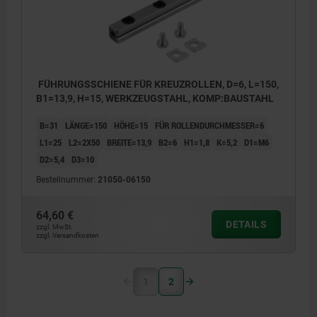
FÜHRUNGSSCHIENE FÜR KREUZROLLEN, D=6, L=150,
B1=13,9, H=15, WERKZEUGSTAHL, KOMP:BAUSTAHL
B=31
LÄNGE=150
HÖHE=15
FÜR ROLLENDURCHMESSER=6
L1=25
L2=2X50
BREITE=13,9
B2=6
H1=1,8
K=5,2
D1=M6
D2=5,4
D3=10
Bestellnummer:
21050-06150
64,60 €
DETAILS
zzgl. MwSt.
zzgl. Versandkosten
1
2