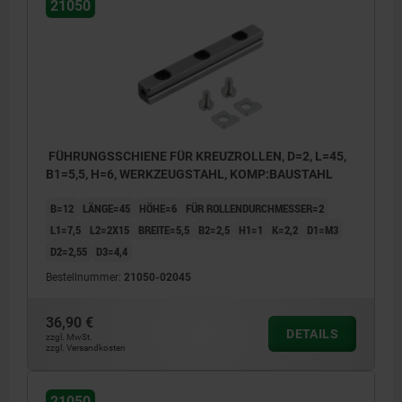
21050
FÜHRUNGSSCHIENE FÜR KREUZROLLEN, D=2, L=45,
B1=5,5, H=6, WERKZEUGSTAHL, KOMP:BAUSTAHL
B=12
LÄNGE=45
HÖHE=6
FÜR ROLLENDURCHMESSER=2
L1=7,5
L2=2X15
BREITE=5,5
B2=2,5
H1=1
K=2,2
D1=M3
D2=2,55
D3=4,4
Bestellnummer:
21050-02045
36,90 €
DETAILS
zzgl. MwSt.
zzgl. Versandkosten
21050