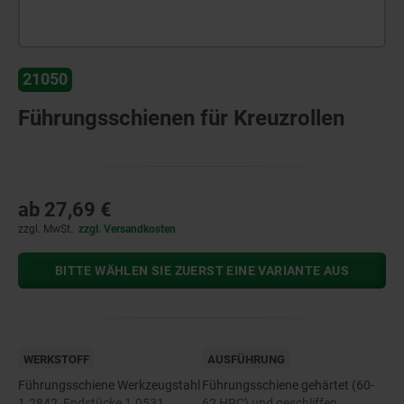
21050
Führungsschienen für Kreuzrollen
ab
27,69 €
zzgl. MwSt.
zzgl. Versandkosten
BITTE WÄHLEN SIE ZUERST EINE VARIANTE AUS
WERKSTOFF
AUSFÜHRUNG
Führungsschiene Werkzeugstahl
Führungsschiene gehärtet (60-
1.2842, Endstücke 1.0531.
62 HRC) und geschliffen.