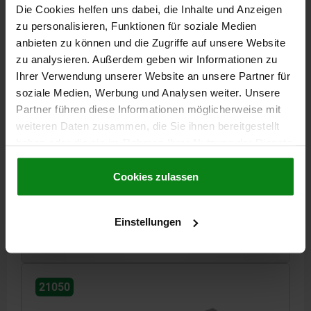
Die Cookies helfen uns dabei, die Inhalte und Anzeigen
zu personalisieren, Funktionen für soziale Medien
anbieten zu können und die Zugriffe auf unsere Website
zu analysieren. Außerdem geben wir Informationen zu
Ihrer Verwendung unserer Website an unsere Partner für
soziale Medien, Werbung und Analysen weiter. Unsere
FÜHRUNGSSCHIENE FÜR KREUZROLLEN, D=3, L=125,
Partner führen diese Informationen möglicherweise mit
B1=8,3, H=8, WERKZEUGSTAHL, KOMP:BAUSTAHL
weiteren Daten zusammen, die Sie ihnen bereitgestellt
B=18
LÄNGE=125
HÖHE=8
FÜR ROLLENDURCHMESSER=3
haben oder die sie im Rahmen Ihrer Nutzung der Dienste
L1=12,5
L2=4X25
BREITE=8,3
B2=3,5
H1=1
K=3,2
D1=M4
gesammelt haben.
Cookie Richtlinien
D2=3,4
D3=6
Impressum
|
Datenschutz
|
AGB
Cookies zulassen
Bestellnummer:
21050-03125
Einstellungen
46,14 €
DETAILS
zzgl. MwSt.
zzgl. Versandkosten
21050